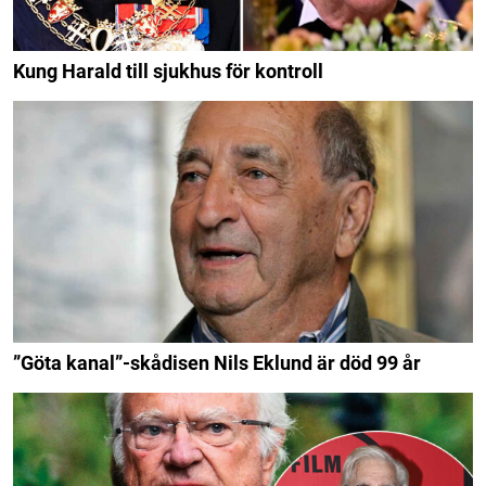
Kung Harald till sjukhus för kontroll
”Göta kanal”-skådisen Nils Eklund är död 99 år