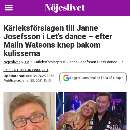
Toggle
menu
Kärleksförslagen till Janne
Josefsson i Let’s dance – efter
Malin Watsons knep bakom
kulisserna
Nöjeslivet
»
TV
»
Kärleksförslagen till Janne Josefsson i Let's dance – efter Malin Watsons knep bakom kulisserna
SKRIBENT: ANTON LINDQVIST
Uppdaterad:
dec 04, 2025, 14:36
Lägg till som önskad källa på Google
Publicerad:
mar 29, 2021, 11:40