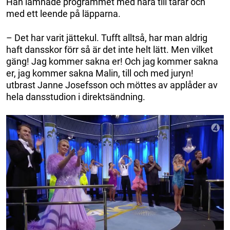
Han lämnade programmet med nära till tårar och
med ett leende på läpparna.
– Det har varit jättekul. Tufft alltså, har man aldrig
haft dansskor förr så är det inte helt lätt. Men vilket
gäng! Jag kommer sakna er! Och jag kommer sakna
er, jag kommer sakna Malin, till och med juryn!
utbrast Janne Josefsson och möttes av applåder av
hela dansstudion i direktsändning.