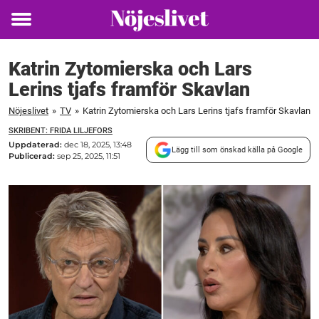
Toggle
menu
Katrin Zytomierska och Lars
Lerins tjafs framför Skavlan
Nöjeslivet
»
TV
»
Katrin Zytomierska och Lars Lerins tjafs framför Skavlan
SKRIBENT: FRIDA LILJEFORS
Uppdaterad:
dec 18, 2025, 13:48
Lägg till som önskad källa på Google
Publicerad:
sep 25, 2025, 11:51