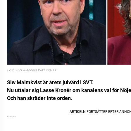
Foto: SVT & Anders Wiklund/TT
Siw Malmkvist är årets julvärd i SVT.
Nu uttalar sig Lasse Kronér om kanalens val för Nöje
Och han skräder inte orden.