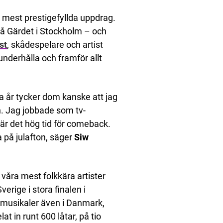
ch mest prestigefyllda uppdrag.
 på Gärdet i Stockholm – och
st
, skådespelare och artist
nderhålla och framför allt
 år tycker dom kanske att jag
en. Jag jobbade som tv-
 är det hög tid för comeback.
a på julafton, säger
Siw
 våra mest folkkära artister
Sverige i stora finalen i
 musikaler även i Danmark,
 in runt 600 låtar, på tio