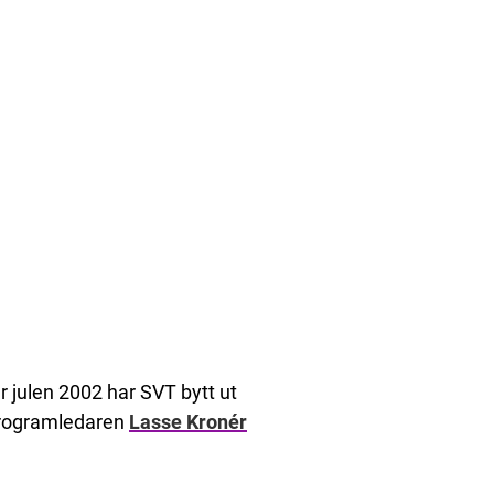
julen 2002 har SVT bytt ut
e programledaren
Lasse Kronér