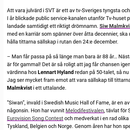
Att vara julvärd i SVT är ett av tv-Sveriges tyngsta o
I år blickade public service-kanalen utanför Tv-huset
landade samtidigt ett riktigt drömnamn.
Siw Malmkvi
med en karriär som spänner över åtta decennier, ska u
hålla tittarna sällskap i rutan den 24:e december.
– Man får passa på så länge man bara är 88 år… Nästa
är för gammal! Det är så roligt att jag får chansen ig
värdinna hos
Lennart Hyland
redan på 50-talet, så nu
Jag ser mycket fram emot att vara sällskap till tittarn
Malmkvist
i ett uttalande.
”Siwan”, invald i Swedish Music Hall of Fame, är en av
någonsin. Hon har vunnit
Melodifestivalen
, tävlat för 
Eurovision Song Contest
och medverkat i en rad olika
Tyskland, Belgien och Norge. Genom åren har hon spelat