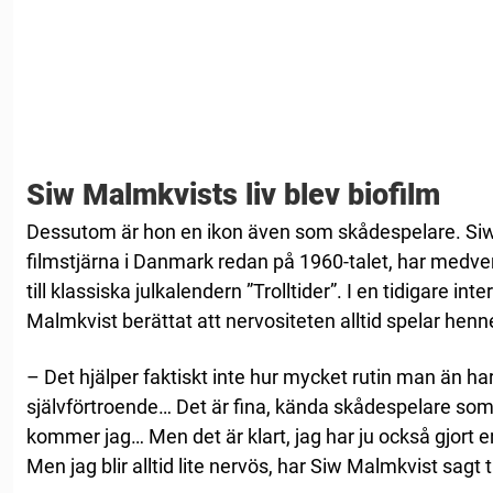
Siw Malmkvists liv blev biofilm
Dessutom är hon en ikon även som skådespelare. Si
filmstjärna i Danmark redan på 1960-talet, har medverk
till klassiska julkalendern ”Trolltider”. I en tidigare in
Malmkvist berättat att nervositeten alltid spelar henne
– Det hjälper faktiskt inte hur mycket rutin man än har. 
självförtroende… Det är fina, kända skådespelare som
kommer jag… Men det är klart, jag har ju också gjort en 
Men jag blir alltid lite nervös, har Siw Malmkvist sagt ti