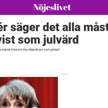
r säger det alla mås
ist som julvärd
la måste höra om Siw Malmkvist som julvärd