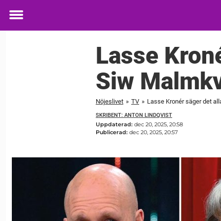
Toggle
menu
Lasse Kroné
Siw Malmkv
Nöjeslivet
»
TV
»
Lasse Kronér säger det al
SKRIBENT: ANTON LINDQVIST
Uppdaterad:
dec 20, 2025, 20:58
Publicerad:
dec 20, 2025, 20:57