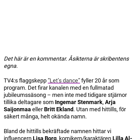
Det här är en kommentar. Åsikterna är skribentens
egna.
TV4:s flaggskepp
”Let’s dance”
fyller 20 år som
program. Det firar kanalen med en fullmatad
jubileumssäsong – men inte med tidigare stjärnor
tillika deltagare som
Ingemar Stenmark
,
Arja
Saijonmaa
eller
Britt Ekland
. Utan med hittills, för
säkert många, helt okända namn.
Bland de hittills bekräftade namnen hittar vi
influencern
Lisa Borg
, komikern/karaktären
Lilla Al-