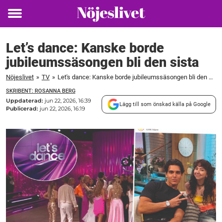
Toggle
menu
Let’s dance: Kanske borde
jubileumssäsongen bli den sista
Nöjeslivet
»
TV
»
Let's dance: Kanske borde jubileumssäsongen bli den sista
SKRIBENT: ROSANNA BERG
Uppdaterad:
jun 22, 2026, 16:39
Lägg till som önskad källa på Google
Publicerad:
jun 22, 2026, 16:19