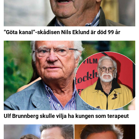
”Göta kanal”-skådisen Nils Eklund är död 99 år
Ulf Brunnberg skulle vilja ha kungen som terapeut