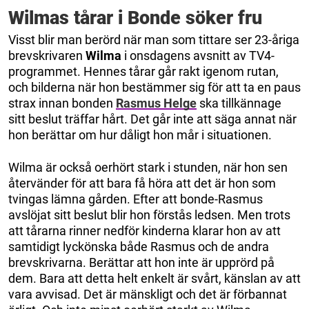
Wilmas tårar i Bonde söker fru
Visst blir man berörd när man som tittare ser 23-åriga
brevskrivaren
Wilma
i onsdagens avsnitt av TV4-
programmet. Hennes tårar går rakt igenom rutan,
och bilderna när hon bestämmer sig för att ta en paus
strax innan bonden
Rasmus
Helge
ska tillkännage
sitt beslut träffar hårt. Det går inte att säga annat när
hon berättar om hur dåligt hon mår i situationen.
Wilma är också oerhört stark i stunden, när hon sen
återvänder för att bara få höra att det är hon som
tvingas lämna gården. Efter att bonde-Rasmus
avslöjat sitt beslut blir hon förstås ledsen. Men trots
att tårarna rinner nedför kinderna klarar hon av att
samtidigt lyckönska både Rasmus och de andra
brevskrivarna. Berättar att hon inte är upprörd på
dem. Bara att detta helt enkelt är svårt, känslan av att
vara avvisad. Det är mänskligt och det är förbannat