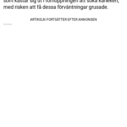
som kastar sig ut i förhoppningen att söka kärleken,
med risken att få dessa förväntningar grusade.