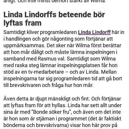
ärligt. Och inte minst oerhört starkt av Wilma.
Linda Lindorffs beteende bör
lyftas fram
Samtidigt kliver programledaren
Linda Lindorff
här in
i handlingen och gör någonting som förtjänar att
uppmärksammas. Det sker när Wilma först berättar
att hon mår dåligt och måste lämna inspelningen i
samband med Rasmus val. Samtidigt som Wilma
med raska steg lämnar inspelningsplatsen får hon
stöd av en tv-medarbetare – och av Linda. Mellan
inspelningarna tar sig programledaren tid att gå bort
till brevskrivaren och fråga hur hon mår.
Även detta är djupt mänskligt och fint. Och förtjänar
att lyftas fram för att hyllas. Linda har sett allt under
sina år med ”Bonde söker fru”, och även om det inte
är hon som är stjärnan i programmet (det är faktiskt
bönderna och brevskrivarna) visar hon här prov på