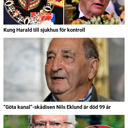
Kung Harald till sjukhus för kontroll
”Göta kanal”-skådisen Nils Eklund är död 99 år