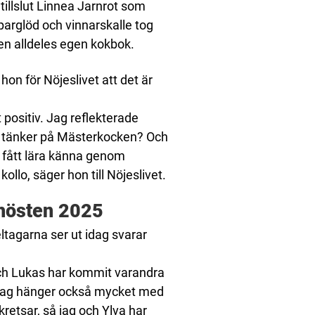
tillslut Linnea Jarnrot som
arglöd och vinnarskalle tog
 en alldeles egen kokbok.
hon för Nöjeslivet att det är
 positiv. Jag reflekterade
jag tänker på Mästerkocken? Och
 fått lära känna genom
lo, säger hon till Nöjeslivet.
 hösten 2025
eltagarna ser ut idag svarar
 och Lukas har kommit varandra
. Jag hänger också mycket med
 kretsar, så jag och Ylva har