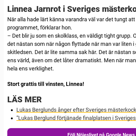
Linnea Jarnrot i Sveriges mästerk
När alla hade lärt känna varandra väl var det tungt att
programmet, förklarar hon.
– Det blir ju som en skolklass, en väldigt tight grupp
det nästan som när någon flyttade när man var liten 
skitledsen. Det är lite samma sak här. Det är nästan 
ens värld, även om det låter dramatiskt. Men när man 
hela ens verklighet.
Stort grattis till vinsten, Linnea!
LÄS MER
Lukas Berglunds ånger efter Sveriges mästerkoc
”Lukas Berglund förtjänade finalplatsen i Sverige
Följ Nöjeslivet på Google News