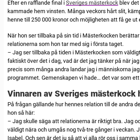
Efter en rafflande final i
Sveriges mästerkock
blev det 
kammade hem vinsten. Många veckors hårt slit, kämp
henne till 250 000 kronor och möjligheten att få ge ut
När hon ser tillbaka på sin tid i Mästerkocken berättar 
relationerna som hon tar med sig i första taget.
– Jag ser tillbaka på tiden i Mästerkocken som väldigt
faktiskt över det i dag, vad är det jag tänker på när 
precis som många andra landar jag i människorna jag
programmet. Gemenskapen vi hade… det var som ett kol
Vinnaren av Sveriges mästerkock
På frågan gällande hur hennes relation till de andra d
hon så här:
– Jag skulle säga att relationerna är riktigt bra. Jag
väldigt nära och umgås nog två-tre gånger i veckan
Isabel. Och sen är det ju så att vi alla rör oss i samma