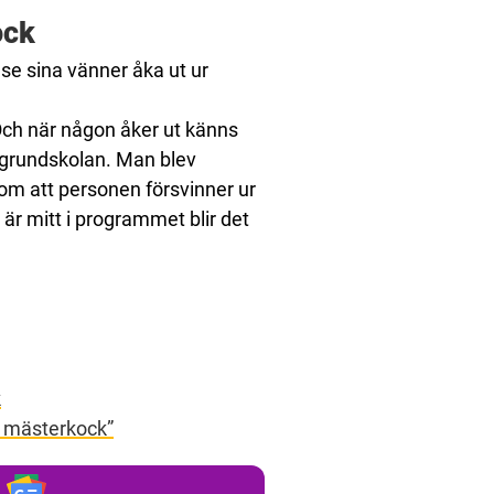
ock
 se sina vänner åka ut ur
. Och när någon åker ut känns
i grundskolan. Man blev
som att personen försvinner ur
är mitt i programmet blir det
k
s mästerkock”