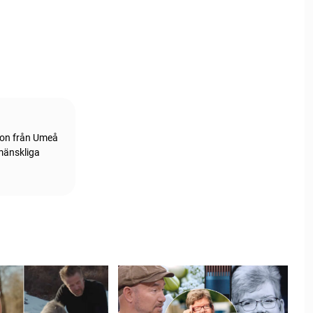
tion från Umeå
 mänskliga