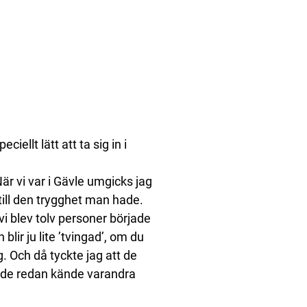
ellt lätt att ta sig in i
När vi var i Gävle umgicks jag
 till den trygghet man hade.
i blev tolv personer började
ir ju lite ’tvingad’, om du
. Och då tyckte jag att de
 de redan kände varandra