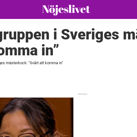
gruppen i Sveriges m
komma in”
ges mästerkock: "Svårt att komma in"