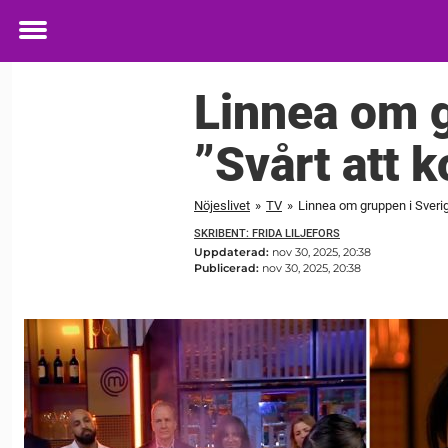
Toggle
menu
Linnea om 
”Svårt att 
Nöjeslivet
»
TV
»
Linnea om gruppen i Sveri
SKRIBENT: FRIDA LILJEFORS
Uppdaterad:
nov 30, 2025, 20:38
Publicerad:
nov 30, 2025, 20:38