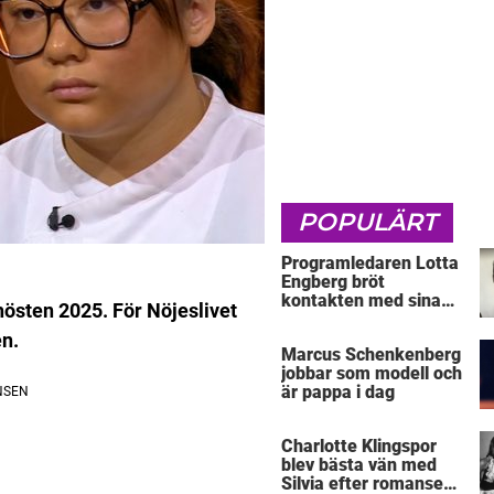
POPULÄRT
Programledaren Lotta
Engberg bröt
kontakten med sina
östen 2025. För Nöjeslivet
föräldrar
en.
Marcus Schenkenberg
jobbar som modell och
är pappa i dag
Charlotte Klingspor
blev bästa vän med
Silvia efter romansen