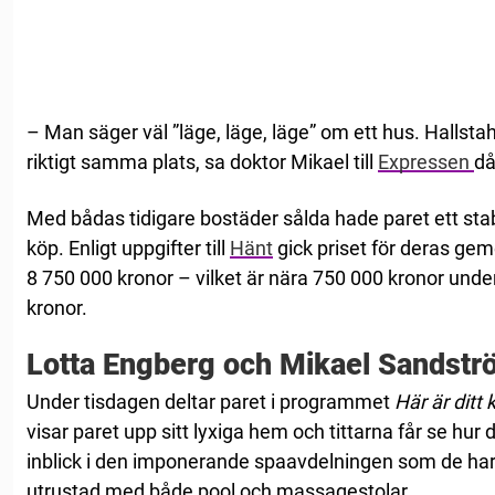
– Man säger väl ”läge, läge, läge” om ett hus. Halls
riktigt samma plats, sa doktor Mikael till
Expressen
då
Med bådas tidigare bostäder sålda hade paret ett stabi
köp. Enligt uppgifter till
Hänt
gick priset för deras ge
8 750 000 kronor – vilket är nära 750 000 kronor unde
kronor.
Lotta Engberg och Mikael Sandstr
Under tisdagen deltar paret i programmet
Här är ditt 
visar paret upp sitt lyxiga hem och tittarna får se hur 
inblick i den imponerande spaavdelningen som de ha
utrustad med både pool och massagestolar.