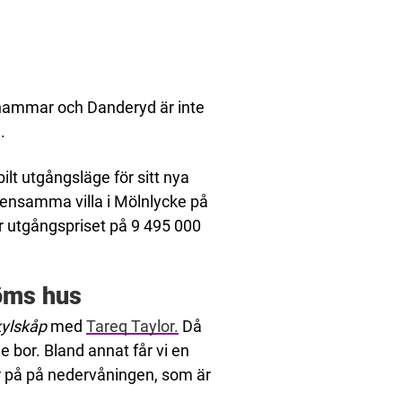
tahammar och Danderyd är inte
.
lt utgångsläge för sitt nya
mensamma villa i Mölnlycke på
r utgångspriset på 9 495 000
öms hus
kylskåp
med
Tareq Taylor.
Då
de bor. Bland annat får vi en
r på på nedervåningen, som är