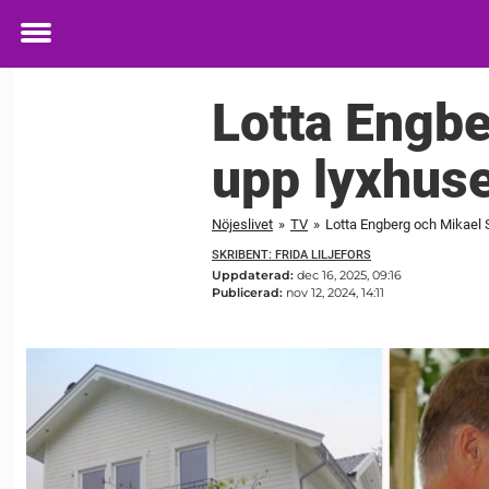
Toggle
menu
Lotta Engbe
upp lyxhuse
Nöjeslivet
»
TV
»
Lotta Engberg och Mikael 
SKRIBENT: FRIDA LILJEFORS
Uppdaterad:
dec 16, 2025, 09:16
Publicerad:
nov 12, 2024, 14:11