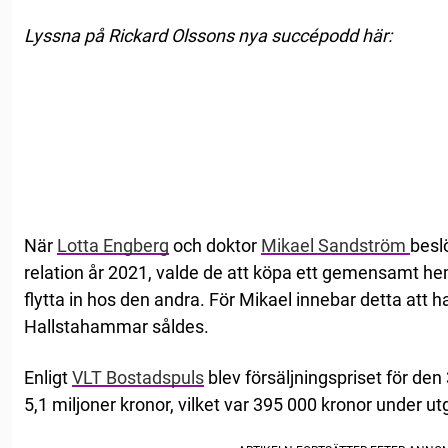
Lyssna på Rickard Olssons nya succépodd här:
När
Lotta Engberg
och doktor
Mikael Sandström
beslö
relation år 2021, valde de att köpa ett gemensamt hem 
flytta in hos den andra. För Mikael innebar detta att han
Hallstahammar såldes.
Enligt
VLT Bostadspuls
blev försäljningspriset för den
5,1 miljoner kronor, vilket var 395 000 kronor under u