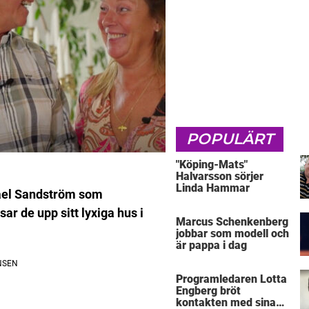
POPULÄRT
"Köping-Mats"
Halvarsson sörjer
Linda Hammar
kael Sandström som
ar de upp sitt lyxiga hus i
Marcus Schenkenberg
jobbar som modell och
är pappa i dag
Programledaren Lotta
Engberg bröt
kontakten med sina