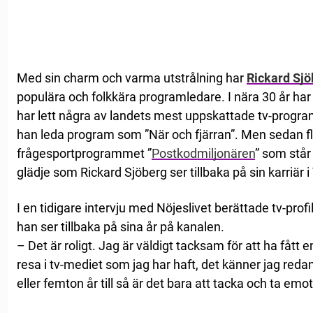
Med sin charm och varma utstrålning har
Rickard Sj
populära och folkkära programledare. I nära 30 år har 
har lett några av landets mest uppskattade tv-program.
han leda program som ”När och fjärran”. Men sedan fler
frågesportprogrammet ”
Postkodmiljonären
” som står
glädje som Rickard Sjöberg ser tillbaka på sin karriär i
I en tidigare intervju med Nöjeslivet berättade tv-pro
han ser tillbaka på sina år på kanalen.
– Det är roligt. Jag är väldigt tacksam för att ha fått e
resa i tv-mediet som jag har haft, det känner jag redan
eller femton år till så är det bara att tacka och ta emot,