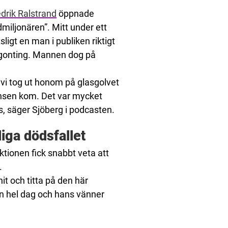
drik Ralstrand
öppnade
miljonären”. Mitt under ett
ligt en man i publiken riktigt
någonting. Mannen dog på
n vi tog ut honom på glasgolvet
ansen kom. Det var mycket
ås, säger Sjöberg i podcasten.
iga dödsfallet
tionen fick snabbt veta att
.
it och titta på den här
en hel dag och hans vänner