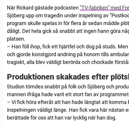
När Rickard gästade podcasten
”TV-fabriken” med Fre
Sjöberg upp om tragedin under inspelning av ”Postkod
program skulle spelas in för flera år sedan mådde plöts
dåligt. Det hela gick så snabbt att ingen hann göra 
platsen.
– Han föll ihop, fick ett hjärtfel och dog på studs. Me
och gjorde konstgjord andning på honom tills ambul
tragiskt, alla blev väldigt berörda och chockade först
Produktionen skakades efter plötsl
Studion tömdes snabbt på folk och Sjöberg och produk
mannen ifråga hade varit ett stort fan av programmet
– Vi fick höra efteråt att han hade längtat att komma h
inspelningen väldigt länge. Han fick vara här nästan 
berättade för oss att han var lycklig när han dog.