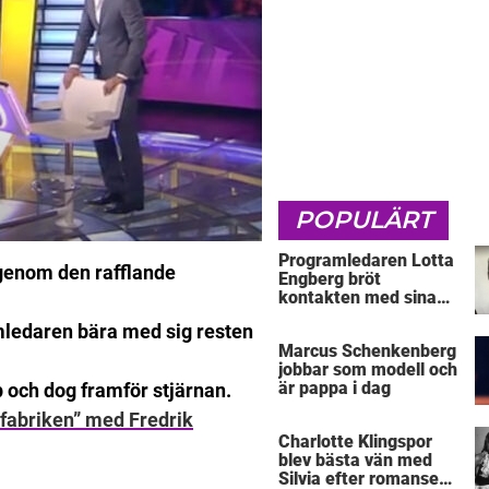
POPULÄRT
Programledaren Lotta
 genom den rafflande
Engberg bröt
kontakten med sina
föräldrar
mledaren bära med sig resten
Marcus Schenkenberg
jobbar som modell och
är pappa i dag
 och dog framför stjärnan.
fabriken” med Fredrik
Charlotte Klingspor
blev bästa vän med
Silvia efter romansen