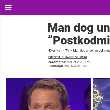
Toggle
menu
Man dog un
”Postkodmi
Nöjeslivet
»
TV
»
Man dog under inspelninge
SKRIBENT: SUSANNE GILLBERG
Uppdaterad:
maj 29, 2026, 12:44
Publicerad:
maj 16, 2023, 16:10