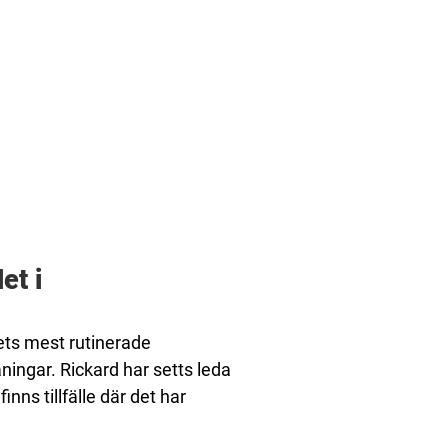
et i
ts mest rutinerade
ingar. Rickard har setts leda
ns tillfälle där det har