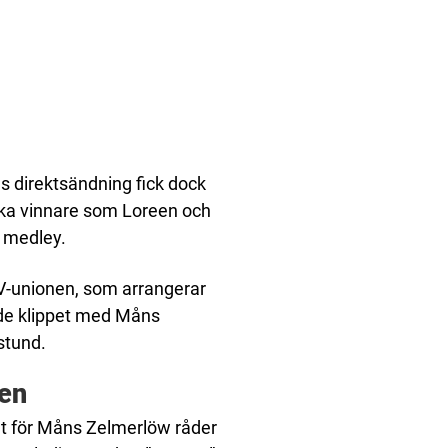
s direktsändning fick dock
nska vinnare som Loreen och
t medley.
TV-unionen, som arrangerar
sade klippet med Måns
stund.
len
ket för Måns Zelmerlöw råder