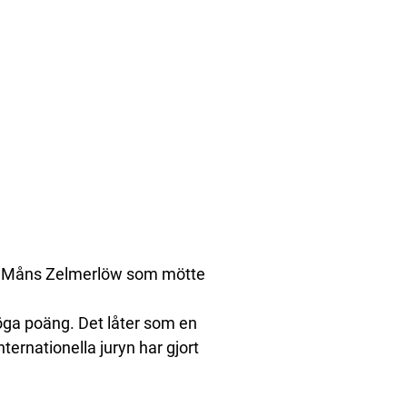
glad Måns Zelmerlöw som mötte
öga poäng. Det låter som en
nternationella juryn har gjort