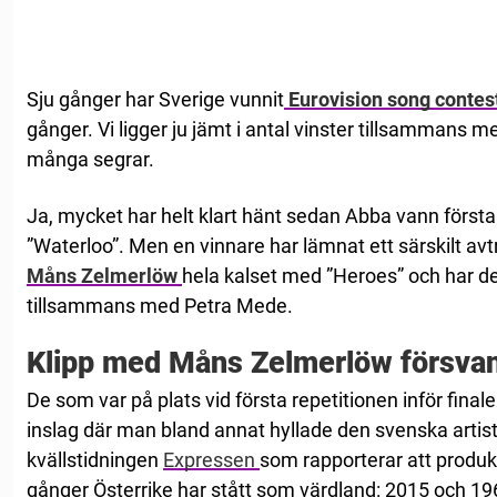
Sju gånger har Sverige vunnit
Eurovision song contes
gånger. Vi ligger ju jämt i antal vinster tillsammans me
många segrar.
Ja, mycket har helt klart hänt sedan Abba vann förs
”Waterloo”. Men en vinnare har lämnat ett särskilt avt
Måns Zelmerlöw
hela kalset med ”Heroes” och har d
tillsammans med Petra Mede.
Klipp med Måns Zelmerlöw försva
De som var på plats vid första repetitionen inför final
inslag där man bland annat hyllade den svenska arti
kvällstidningen
Expressen
som rapporterar att produkt
gånger Österrike har stått som värdland: 2015 och 1