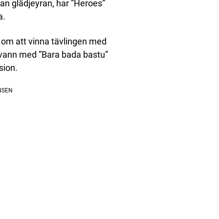
dan glädjeyran, har ”Heroes”
a.
p om att vinna tävlingen med
m vann med ”Bara bada bastu”
sion.