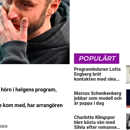
POPULÄRT
Programledaren Lotta
Engberg bröt
kontakten med sina
föräldrar
hörn i helgens program,
Marcus Schenkenberg
jobbar som modell och
är pappa i dag
inte kom med, har arrangören
Charlotte Klingspor
blev bästa vän med
Silvia efter romansen