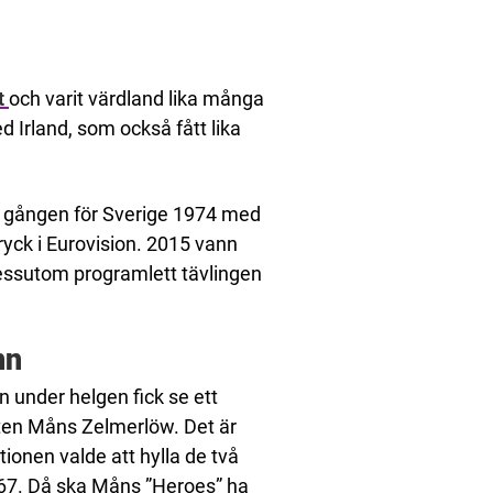
t
och varit värdland lika många
d Irland, som också fått lika
ta gången för Sverige 1974 med
ryck i Eurovision. 2015 vann
essutom programlett tävlingen
nn
en under helgen fick se ett
sten Måns Zelmerlöw. Det är
ionen valde att hylla de två
967. Då ska Måns ”Heroes” ha