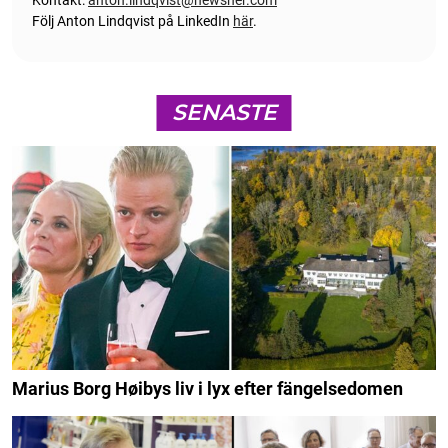
Kontakt:
anton.lindqvist@newsner.com
Följ Anton Lindqvist på LinkedIn
här
.
SENASTE
Marius Borg Høibys liv i lyx efter fängelsedomen