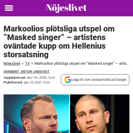
Toggle
menu
Markoolios plötsliga utspel om
”Masked singer” – artistens
oväntade kupp om Hellenius
storsatsning
Nöjeslivet
»
TV
»
Markoolios plötsliga utspel om ”Masked singer” – artistens oväntade kupp om Hellenius storsatsning
SKRIBENT: ANTON LINDQVIST
Uppdaterad:
dec 04, 2025, 14:41
Lägg till som önskad källa på Google
Publicerad:
apr 23, 2021, 11:24