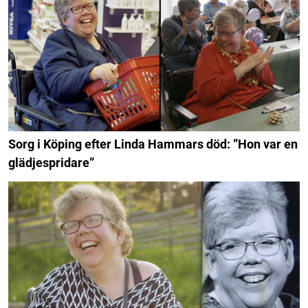
Sorg i Köping efter Linda Hammars död: ”Hon var en
glädjespridare”