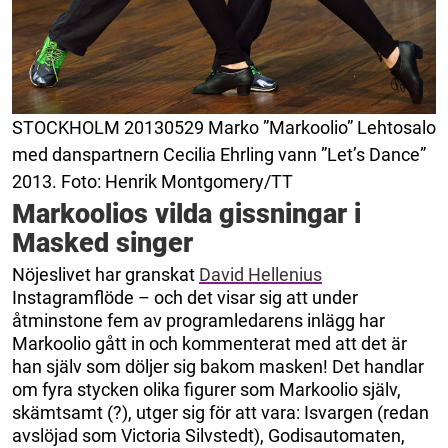
STOCKHOLM 20130529 Marko ”Markoolio” Lehtosalo
med danspartnern Cecilia Ehrling vann ”Let’s Dance”
2013. Foto: Henrik Montgomery/TT
Markoolios vilda gissningar i
Masked singer
Nöjeslivet har granskat
David Hellenius
Instagramflöde – och det visar sig att under
åtminstone fem av programledarens inlägg har
Markoolio gått in och kommenterat med att det är
han själv som döljer sig bakom masken! Det handlar
om fyra stycken olika figurer som Markoolio själv,
skämtsamt (?), utger sig för att vara: Isvargen (redan
avslöjad som Victoria Silvstedt), Godisautomaten,