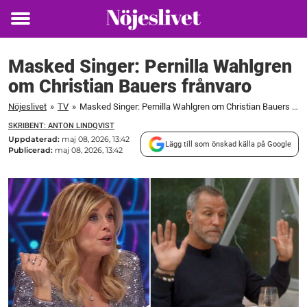
Toggle
menu
Masked Singer: Pernilla Wahlgren
om Christian Bauers frånvaro
Nöjeslivet
»
TV
»
Masked Singer: Pernilla Wahlgren om Christian Bauers frånvaro
SKRIBENT: ANTON LINDQVIST
Uppdaterad:
maj 08, 2026, 13:42
Lägg till som önskad källa på Google
Publicerad:
maj 08, 2026, 13:42