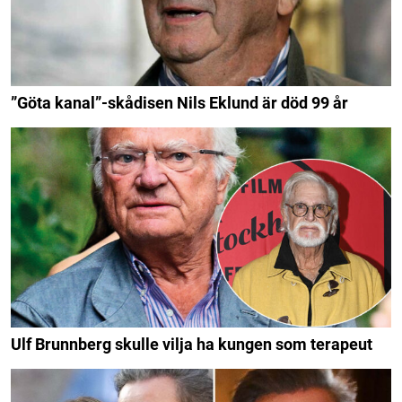
”Göta kanal”-skådisen Nils Eklund är död 99 år
Ulf Brunnberg skulle vilja ha kungen som terapeut