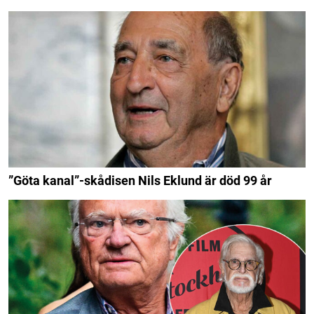
”Göta kanal”-skådisen Nils Eklund är död 99 år