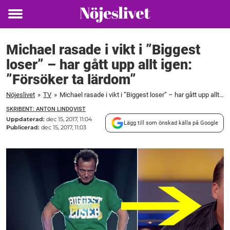
Toggle
menu
Michael rasade i vikt i ”Biggest
loser” – har gått upp allt igen:
”Försöker ta lärdom”
Nöjeslivet
»
TV
»
Michael rasade i vikt i ”Biggest loser” – har gått upp allt igen: ”Försöker ta lärdom”
SKRIBENT: ANTON LINDQVIST
Uppdaterad:
dec 15, 2017, 11:04
Lägg till som önskad källa på Google
Publicerad:
dec 15, 2017, 11:03