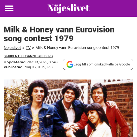
Toggle
menu
Milk & Honey vann Eurovision
song contest 1979
Nöjeslivet
»
TV
»
Milk & Honey vann Eurovision song contest 1979
SKRIBENT: SUSANNE GILLBERG
Uppdaterad:
dec 18, 2025, 07:48
Lägg till som önskad källa på Google
Publicerad:
maj 03, 2025, 17:12