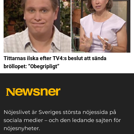
Tittarnas ilska efter TV4:s beslut att sända
bröllopet: ”Obegripligt”
Nöjeslivet är Sveriges största nöjessida på
sociala medier – och den ledande sajten för
nöjesnyheter.