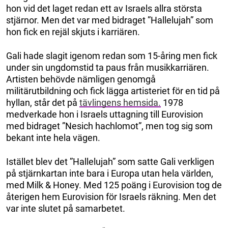
hon vid det laget redan ett av Israels allra största
stjärnor. Men det var med bidraget ”Hallelujah” som
hon fick en rejäl skjuts i karriären.
Gali hade slagit igenom redan som 15-åring men fick
under sin ungdomstid ta paus från musikkarriären.
Artisten behövde nämligen genomgå
militärutbildning och fick lägga artisteriet för en tid på
hyllan, står det på
tävlingens hemsida.
1978
medverkade hon i Israels uttagning till Eurovision
med bidraget ”Nesich hachlomot”, men tog sig som
bekant inte hela vägen.
Istället blev det ”Hallelujah” som satte Gali verkligen
på stjärnkartan inte bara i Europa utan hela världen,
med Milk & Honey. Med 125 poäng i Eurovision tog de
återigen hem Eurovision för Israels räkning. Men det
var inte slutet på samarbetet.