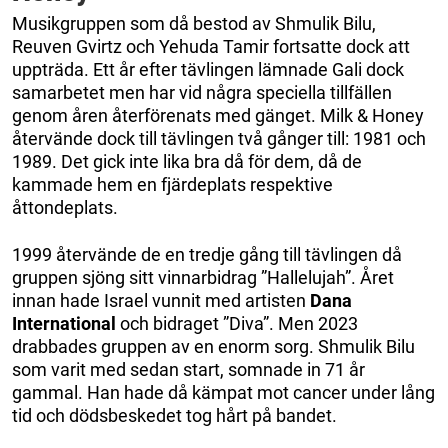
Musikgruppen som då bestod av Shmulik Bilu,
Reuven Gvirtz och Yehuda Tamir fortsatte dock att
uppträda. Ett år efter tävlingen lämnade Gali dock
samarbetet men har vid några speciella tillfällen
genom åren återförenats med gänget. Milk & Honey
återvände dock till tävlingen två gånger till: 1981 och
1989. Det gick inte lika bra då för dem, då de
kammade hem en fjärdeplats respektive
åttondeplats.
1999 återvände de en tredje gång till tävlingen då
gruppen sjöng sitt vinnarbidrag ”Hallelujah”. Året
innan hade Israel vunnit med artisten
Dana
International
och bidraget ”Diva”. Men 2023
drabbades gruppen av en enorm sorg. Shmulik Bilu
som varit med sedan start, somnade in 71 år
gammal. Han hade då kämpat mot cancer under lång
tid och dödsbeskedet tog hårt på bandet.