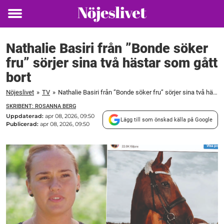
Toggle
menu
Nathalie Basiri från ”Bonde söker
fru” sörjer sina två hästar som gått
bort
Nöjeslivet
»
TV
»
Nathalie Basiri från ”Bonde söker fru” sörjer sina två hästar som gått bort
SKRIBENT: ROSANNA BERG
Uppdaterad:
apr 08, 2026, 09:50
Lägg till som önskad källa på Google
Publicerad:
apr 08, 2026, 09:50