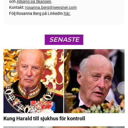
och
Allsång på Skansen
.
Kontakt:
rosanna.berg@newsner.com
Följ Rosanna Berg på LinkedIn
här.
SENASTE
Kung Harald till sjukhus för kontroll