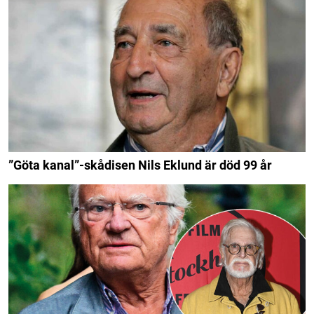
”Göta kanal”-skådisen Nils Eklund är död 99 år