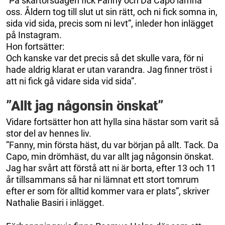
”På skärtorsdagen fick Fanny och Da Capo lämna
oss. Åldern tog till slut ut sin rätt, och ni fick somna in,
sida vid sida, precis som ni levt”, inleder hon inlägget
på Instagram.
Hon fortsätter:
Och kanske var det precis så det skulle vara, för ni
hade aldrig klarat er utan varandra. Jag finner tröst i
att ni fick gå vidare sida vid sida”.
”Allt jag någonsin önskat”
Vidare fortsätter hon att hylla sina hästar som varit så
stor del av hennes liv.
”Fanny, min första häst, du var början på allt. Tack. Da
Capo, min drömhäst, du var allt jag någonsin önskat.
Jag har svårt att förstå att ni är borta, efter 13 och 11
år tillsammans så har ni lämnat ett stort tomrum
efter er som för alltid kommer vara er plats”, skriver
Nathalie Basiri i inlägget.