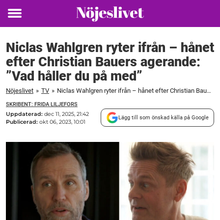
Toggle
menu
Niclas Wahlgren ryter ifrån – hånet
efter Christian Bauers agerande:
”Vad håller du på med”
Nöjeslivet
»
TV
»
Niclas Wahlgren ryter ifrån – hånet efter Christian Bauers agerande: "Vad håller du på med"
SKRIBENT: FRIDA LILJEFORS
Uppdaterad:
dec 11, 2025, 21:42
Lägg till som önskad källa på Google
Publicerad:
okt 06, 2023, 10:01