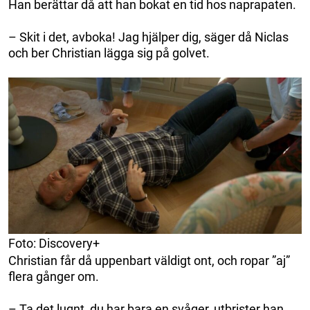
Han berättar då att han bokat en tid hos naprapaten.
– Skit i det, avboka! Jag hjälper dig, säger då Niclas
och ber Christian lägga sig på golvet.
Foto: Discovery+
Christian får då uppenbart väldigt ont, och ropar ”aj”
flera gånger om.
– Ta det lugnt, du har bara en svåger, utbrister han.