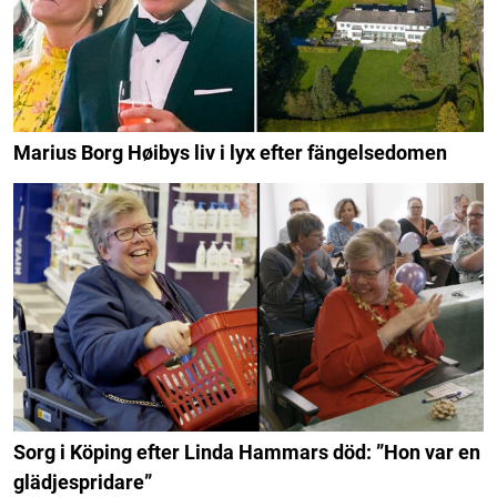
Marius Borg Høibys liv i lyx efter fängelsedomen
Sorg i Köping efter Linda Hammars död: ”Hon var en
glädjespridare”