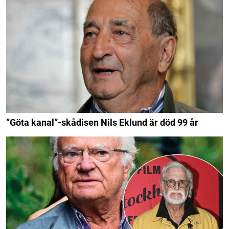
”Göta kanal”-skådisen Nils Eklund är död 99 år