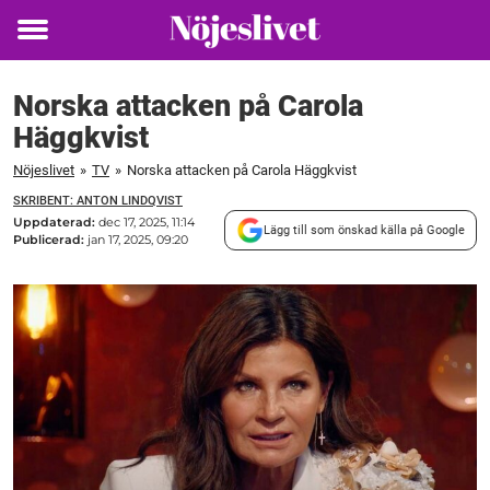
Toggle
menu
Norska attacken på Carola
Häggkvist
Nöjeslivet
»
TV
»
Norska attacken på Carola Häggkvist
SKRIBENT: ANTON LINDQVIST
Uppdaterad:
dec 17, 2025, 11:14
Lägg till som önskad källa på Google
Publicerad:
jan 17, 2025, 09:20