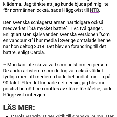
kläderna. Jag tänkte att jag kunde bjuda på mig lite
för norrmännen också, sade Häggkvist till
NTB
.
Den svenska schlagerstjärnan har tidigare också
medverkat i ”Så mycket bättre” i TV4 två gånger.
Enligt artisten själv var den svenska versionen ”som
en vändpunkt” i hur media i Sverige omtalade henne
när hon deltog 2014. Det blev en förändring till det
bättre, enligt Carola.
– Man kan inte skriva vad som helst om en person.
De andra artisterna som deltog var också väldigt
tydliga med att medierna hade behandlat mig illa på
90-talet. Efter det lugnade det ner sig, jag blev mer
positivt bemött och möttes av större förståelse, sade
Häggkvist i intervjun.
LÄS MER:
Carola Häggkvist ger kritik till svenska journalister