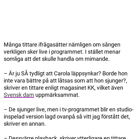
Många tittare ifrågasätter nämligen om sången
verkligen sker live i programmet. I stället menar
somliga att det skulle handla om mimande.
– Är ju SÅ tydligt att Carola läppsynkar? Borde hon
inte vara bättre på att låtsas som att hon sjunger?,
skriver en tittare enligt magasinet KK, vilket även
Svensk dam
uppmärksammat.
– De sjunger live, men i tv-programmet blir en studio-
inspelad version lagd ovanpå så vitt jag förstått det,
skriver en annan.
– Dessvärre playback, skriver ytterligare en tittare.