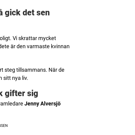
å gick det sen
ligt. Vi skrattar mycket
dete är den varmaste kvinnan
tort steg tillsammans. När de
itt nya liv.
 gifter sig
ogramledare
Jenny Alversjö