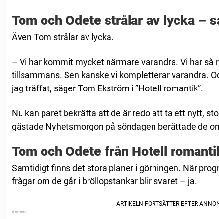
Tom och Odete strålar av lycka – s
Även Tom strålar av lycka.
– Vi har kommit mycket närmare varandra. Vi har så ro
tillsammans. Sen kanske vi kompletterar varandra. O
jag träffat, säger Tom Ekström i ”Hotell romantik”.
Nu kan paret bekräfta att de är redo att ta ett nytt, s
gästade Nyhetsmorgon på söndagen berättade de om s
Tom och Odete från Hotell romantik
Samtidigt finns det stora planer i görningen. När pr
frågar om de går i bröllopstankar blir svaret – ja.