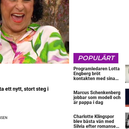
POPULÄRT
Programledaren Lotta
Engberg bröt
kontakten med sina
föräldrar
ett nytt, stort steg i
Marcus Schenkenberg
jobbar som modell och
är pappa i dag
Charlotte Klingspor
blev bästa vän med
Silvia efter romansen