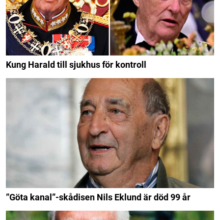
Kung Harald till sjukhus för kontroll
”Göta kanal”-skådisen Nils Eklund är död 99 år