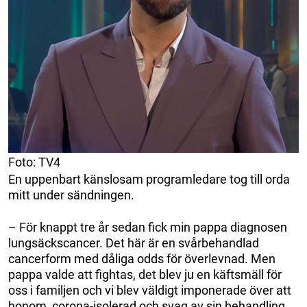
Foto: TV4
En uppenbart känslosam programledare tog till orda
mitt under sändningen.
– För knappt tre år sedan fick min pappa diagnosen
lungsäckscancer. Det här är en svårbehandlad
cancerform med dåliga odds för överlevnad. Men
pappa valde att fightas, det blev ju en käftsmäll för
oss i familjen och vi blev väldigt imponerade över att
honom, corona-isolerad och svag av sin behandling,