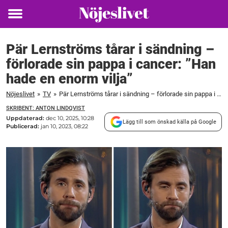
Toggle
menu
Pär Lernströms tårar i sändning –
förlorade sin pappa i cancer: ”Han
hade en enorm vilja”
Nöjeslivet
»
TV
»
Pär Lernströms tårar i sändning – förlorade sin pappa i cancer: ”Han hade en enorm vilja”
SKRIBENT: ANTON LINDQVIST
Uppdaterad:
dec 10, 2025, 10:28
Lägg till som önskad källa på Google
Publicerad:
jan 10, 2023, 08:22