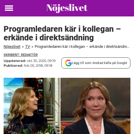
Toggle
menu
Programledaren kär i kollegan –
erkände i direktsändning
Nöjeslivet
»
TV
»
Programledaren kär i kollegan – erkände i direktsändning
SKRIBENT: REDAKTÖR
Uppdaterad:
okt 30, 2025, 09:19
Lägg till som önskad källa på Google
Publicerad:
feb 05, 2018, 09:18