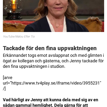
YouTube/Malou Efter Tio
Tackade för den fina uppvaktningen
Erkännandet togs emot avslappnat och med glimten i
ögat av kollegan och gästerna, och Jenny tackade för
den fina uppvaktningen i studion.
[arve
url=”https://www.tv4play.se/iframe/video/3955231″
/]
Vad härligt av Jenny att kunna dela med sig av en
sådan gammal hemlighet. Dela gärna för att