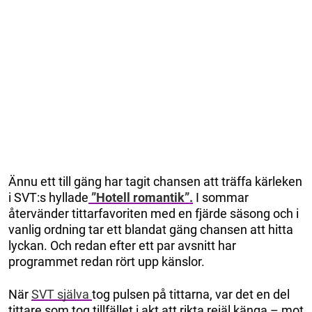
Ännu ett till gäng har tagit chansen att träffa kärleken
i SVT:s hyllade
”Hotell romantik”.
I sommar
återvänder tittarfavoriten med en fjärde säsong och i
vanlig ordning tar ett blandat gäng chansen att hitta
lyckan. Och redan efter ett par avsnitt har
programmet redan rört upp känslor.
När
SVT själva
tog pulsen på tittarna, var det en del
tittare som tog tillfället i akt att rikta rejäl känga – mot