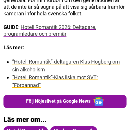
generösa. För min fördom om den generationen är
att de inte är så sugna på att visa sig sårbara framför
kameran inför hela svenska folket.
GUIDE
:
Hotell Romantik 2026: Deltagare,
programledare och premiär
Läs mer:
”Hotell Romantik”-deltagaren Klas Högberg om
sin alkoholism
”Hotell Romantik”-Klas ilska mot SVT:
”Förbannad”
Följ Nöjeslivet på Google News
Läs mer om...