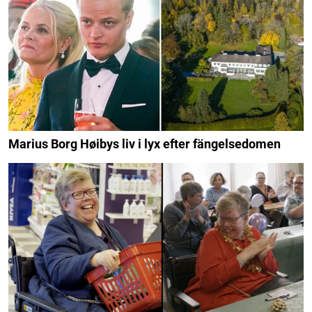
Marius Borg Høibys liv i lyx efter fängelsedomen