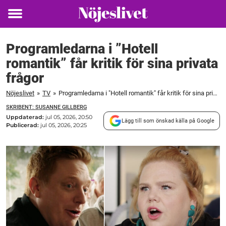
Toggle
menu
Programledarna i ”Hotell
romantik” får kritik för sina privata
frågor
Nöjeslivet
»
TV
»
Programledarna i "Hotell romantik" får kritik för sina privata frågor
SKRIBENT: SUSANNE GILLBERG
Uppdaterad:
jul 05, 2026, 20:50
Lägg till som önskad källa på Google
Publicerad:
jul 05, 2026, 20:25