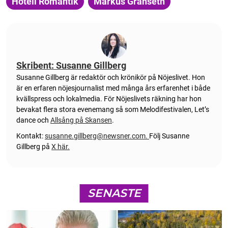
Hotell Romantik
Markus Granseth
Skribent: Susanne Gillberg
Susanne Gillberg är redaktör och krönikör på Nöjeslivet. Hon
är en erfaren nöjesjournalist med många års erfarenhet i både
kvällspress och lokalmedia. För Nöjeslivets räkning har hon
bevakat flera stora evenemang så som Melodifestivalen, Let’s
dance och
Allsång på Skansen
.
Kontakt:
susanne.gillberg@newsner.com
.
Följ Susanne
Gillberg på
X här.
SENASTE