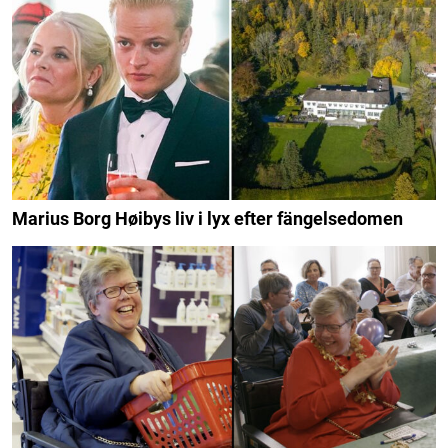
Marius Borg Høibys liv i lyx efter fängelsedomen