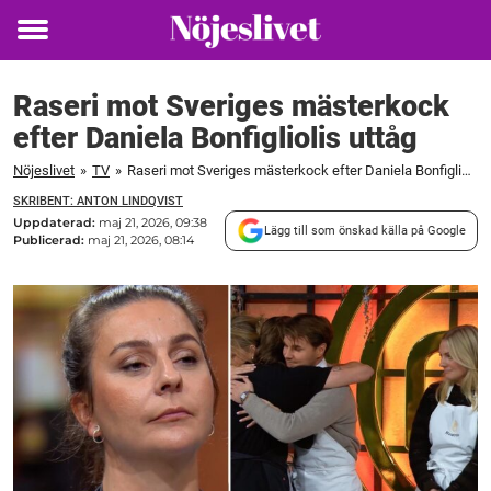
Toggle
menu
Raseri mot Sveriges mästerkock
efter Daniela Bonfigliolis uttåg
Nöjeslivet
»
TV
»
Raseri mot Sveriges mästerkock efter Daniela Bonfigliolis uttåg
SKRIBENT: ANTON LINDQVIST
Uppdaterad:
maj 21, 2026, 09:38
Lägg till som önskad källa på Google
Publicerad:
maj 21, 2026, 08:14