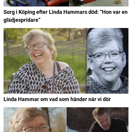
Sorg i Köping efter Linda Hammars död: ”Hon var en
glädjespridare”
Linda Hammar om vad som händer när vi dör