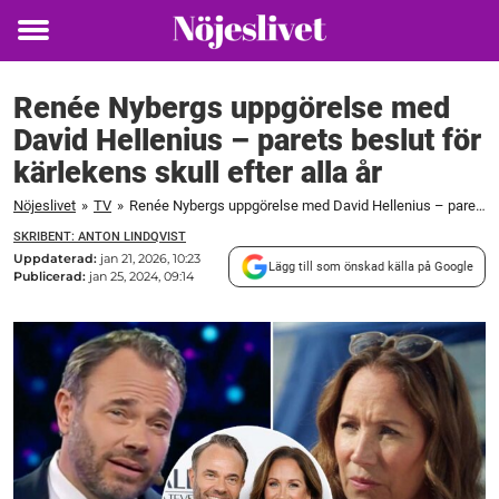
Toggle
menu
Renée Nybergs uppgörelse med
David Hellenius – parets beslut för
kärlekens skull efter alla år
Nöjeslivet
»
TV
»
Renée Nybergs uppgörelse med David Hellenius – parets beslut för kärlekens skull efter alla år
SKRIBENT: ANTON LINDQVIST
Uppdaterad:
jan 21, 2026, 10:23
Lägg till som önskad källa på Google
Publicerad:
jan 25, 2024, 09:14