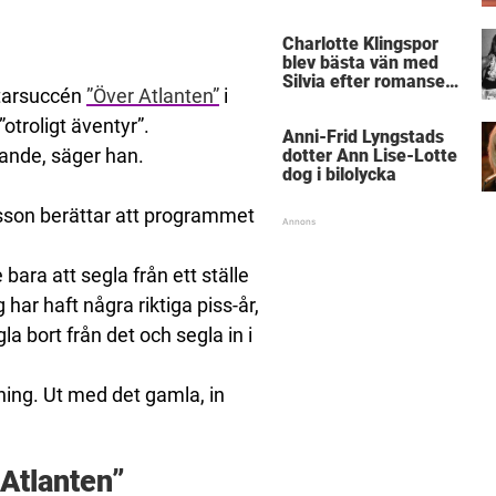
Charlotte Klingspor
blev bästa vän med
Silvia efter romansen
ttarsuccén
”Över Atlanten”
i
med kungen
otroligt äventyr”.
Anni-Frid Lyngstads
arande, säger han.
dotter Ann Lise-Lotte
dog i bilolycka
Olsson berättar att programmet
 bara att segla från ett ställe
 har haft några riktiga piss-år,
a bort från det och segla in i
ning. Ut med det gamla, in
 Atlanten”