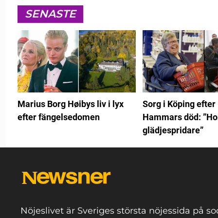
SENASTE
Marius Borg Høibys liv i lyx
Sorg i Köping efter
efter fängelsedomen
Hammars död: ”Hon
glädjespridare”
Nöjeslivet är Sveriges största nöjessida på so