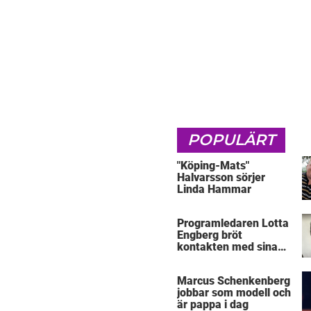
POPULÄRT
"Köping-Mats"
Halvarsson sörjer
Linda Hammar
Programledaren Lotta
Engberg bröt
kontakten med sina
föräldrar
Marcus Schenkenberg
jobbar som modell och
är pappa i dag