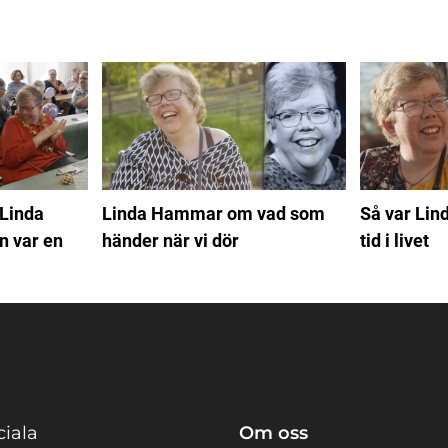
 Linda
Linda Hammar om vad som
Så var Lin
 var en
händer när vi dör
tid i livet
ciala
Om oss