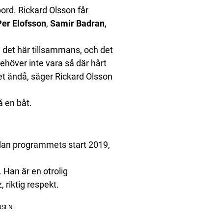
rd. Rickard Olsson får
Per Elofsson
,
Samir Badran
,
sa det här tillsammans, och det
ehöver inte vara så där hårt
 det ändå, säger Rickard Olsson
å en båt.
dan programmets start 2019,
 Han är en otrolig
 riktig respekt.