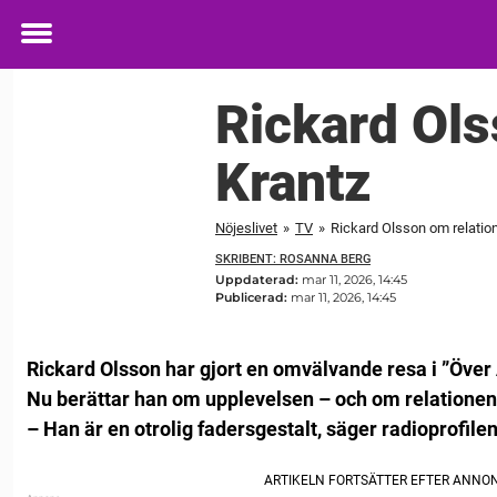
Toggle
menu
Rickard Ols
Krantz
Nöjeslivet
»
TV
»
Rickard Olsson om relation
SKRIBENT: ROSANNA BERG
Uppdaterad:
mar 11, 2026, 14:45
Publicerad:
mar 11, 2026, 14:45
Rickard Olsson har gjort en omvälvande resa i ”Över 
Nu berättar han om upplevelsen – och om relationen 
– Han är en otrolig fadersgestalt, säger radioprofilen 