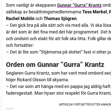
Som vanligt är skepparen
Gunnar ”Gurra” Krantz
ombo
sällskap av besättningsmedlemmarna
Tess Merkel
,
Rachel Mohlin
och
Thomas Sjögren
.
– Det gick bra på alla sätt och vis med alla. Vi ska lö
är det som är det fina med det här programmet. Det b
och ondsint och elakt för att folk ska titta. Folk gillar
och fortsätter:
– Det är lite som ”Stjärnorna på slottet” fast vi sitter p
Orden om Gunnar ”Gurra” Krantz
Seglaren Gurra Krantz, som har varit med ombord se
höjer Rickard Olsson till skyarna.
– Det var som att hänga med en pappa jag aldrig haft.
fadersgestalt. Man hyser stor respekt för Gurra Krantz,