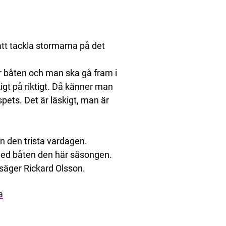
tt tackla stormarna på det
er båten och man ska gå fram i
kigt på riktigt. Då känner man
spets. Det är läskigt, man är
ån den trista vardagen.
a med båten den här säsongen.
, säger Rickard Olsson.
a