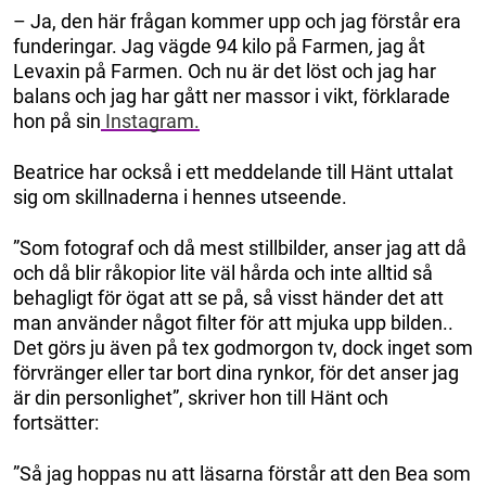
– Ja, den här frågan kommer upp och jag förstår era
funderingar. Jag vägde 94 kilo på Farmen
,
jag åt
Levaxin på Farmen. Och nu är det löst och jag har
balans och jag har gått ner massor i vikt, förklarade
hon på sin
Instagram.
Beatrice har också i ett meddelande till Hänt uttalat
sig om skillnaderna i hennes utseende.
”Som fotograf och då mest stillbilder, anser jag att då
och då blir råkopior lite väl hårda och inte alltid så
behagligt för ögat att se på, så visst händer det att
man använder något filter för att mjuka upp bilden..
Det görs ju även på tex godmorgon tv, dock inget som
förvränger eller tar bort dina rynkor, för det anser jag
är din personlighet”, skriver hon till Hänt och
fortsätter:
”Så jag hoppas nu att läsarna förstår att den Bea som