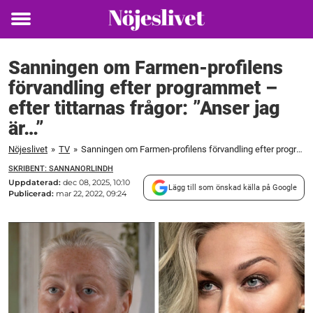
Toggle
menu
Sanningen om Farmen-profilens
förvandling efter programmet –
efter tittarnas frågor: ”Anser jag
är…”
Nöjeslivet
»
TV
»
Sanningen om Farmen-profilens förvandling efter programmet – efter tittarnas frågor: ”Anser jag är..."
SKRIBENT: SANNANORLINDH
Uppdaterad:
dec 08, 2025, 10:10
Lägg till som önskad källa på Google
Publicerad:
mar 22, 2022, 09:24