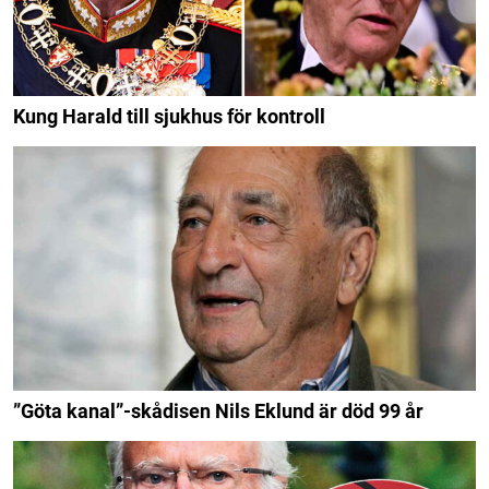
Kung Harald till sjukhus för kontroll
”Göta kanal”-skådisen Nils Eklund är död 99 år