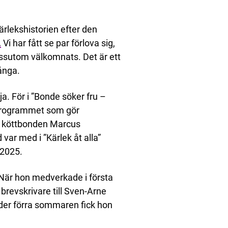
ärlekshistorien efter den
.
Vi har fått se par förlova sig,
essutom välkomnats. Det är ett
ånga.
a. För i ”Bonde söker fru –
 programmet som gör
 köttbonden Marcus
ar med i ”Kärlek åt alla”
2025.
 När hon medverkade i första
revskrivare till Sven-Arne
under förra sommaren fick hon