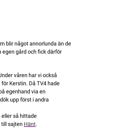
om blir något annorlunda än de
n egen gård och fick därför
 Under våren har vi också
g för Kerstin. Då TV4 hade
a på egenhand via en
dök upp först i andra
eller så hittade
till sajten
Hänt
.