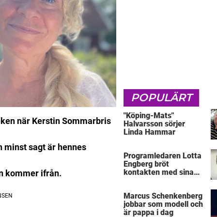
POPULÄRT
"Köping-Mats"
leken när Kerstin Sommarbris
Halvarsson sörjer
Linda Hammar
n minst sagt är hennes
Programledaren Lotta
Engberg bröt
kontakten med sina
en kommer ifrån.
föräldrar
Marcus Schenkenberg
jobbar som modell och
är pappa i dag