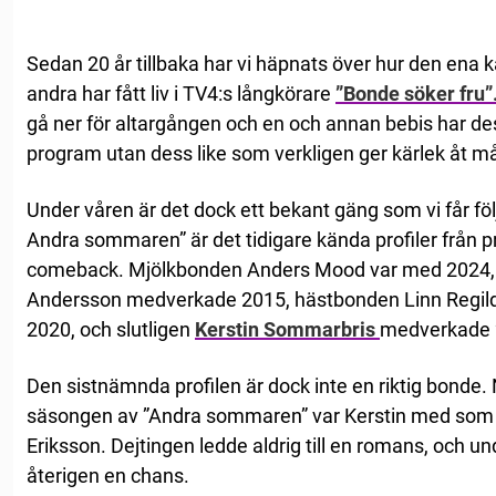
Sedan 20 år tillbaka har vi häpnats över hur den ena k
andra har fått liv i TV4:s långkörare
”Bonde söker fru”
gå ner för altargången och en och annan bebis har d
program utan dess like som verkligen ger kärlek åt m
Under våren är det dock ett bekant gäng som vi får följ
Andra sommaren” är det tidigare kända profiler från
comeback. Mjölkbonden Anders Mood var med 2024,
Andersson medverkade 2015, hästbonden Linn Regild v
2020, och slutligen
Kerstin Sommarbris
medverkade 
Den sistnämnda profilen är dock inte en riktig bonde.
säsongen av ”Andra sommaren” var Kerstin med som b
Eriksson. Dejtingen ledde aldrig till en romans, och 
återigen en chans.