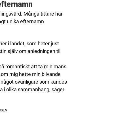
efternamn
kningsvärd. Många tittare har
sagt unika efternamn
er i landet, som heter just
tin själv om anledningen till
 så romantiskt att ta min mans
 om mig hette min blivande
å något ovanligare som kändes
ta i olika sammanhang, säger