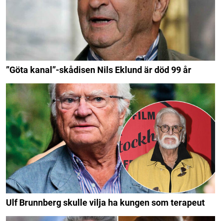
”Göta kanal”-skådisen Nils Eklund är död 99 år
Ulf Brunnberg skulle vilja ha kungen som terapeut