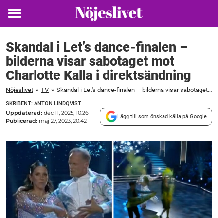
Toggle
menu
Skandal i Let’s dance-finalen –
bilderna visar sabotaget mot
Charlotte Kalla i direktsändning
Nöjeslivet
»
TV
»
Skandal i Let's dance-finalen – bilderna visar sabotaget mot Charlotte Kalla i direktsändning
SKRIBENT: ANTON LINDQVIST
Uppdaterad:
dec 11, 2025, 10:26
Lägg till som önskad källa på Google
Publicerad:
maj 27, 2023, 20:42