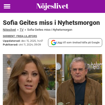
Toggle
menu
Sofia Geites miss i Nyhetsmorgon
Nöjeslivet
»
TV
»
Sofia Geites miss i Nyhetsmorgon
SKRIBENT: FRIDA LILJEFORS
Uppdaterad:
dec 15, 2025, 14:47
Lägg till som önskad källa på Google
Publicerad:
okt 11, 2024, 09:09