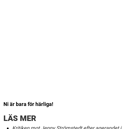
Ni är bara för härliga!
LÄS MER
Kritiken mot Jenny Strömstedt efter agerandet i