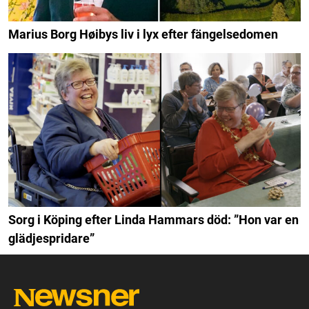
Marius Borg Høibys liv i lyx efter fängelsedomen
Sorg i Köping efter Linda Hammars död: ”Hon var en
glädjespridare”