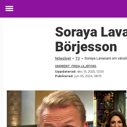
Toggle
menu
Soraya Lav
Börjesson
Nöjeslivet
»
TV
»
Soraya Lavasani om väns
SKRIBENT: FRIDA LILJEFORS
Uppdaterad:
dec 15, 2025, 12:00
Publicerad:
jun 05, 2024, 08:19