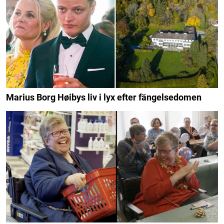
Marius Borg Høibys liv i lyx efter fängelsedomen