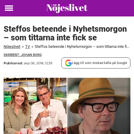
Toggle
menu
Steffos beteende i Nyhetsmorgon
– som tittarna inte fick se
Nöjeslivet
»
TV
»
Steffos beteende i Nyhetsmorgon – som tittarna inte fick se
SKRIBENT: JOHAN BORG
Publicerad:
sep 06, 2018, 12:39
Lägg till som önskad källa på Google