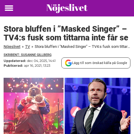
Toggle
menu
Stora bluffen i ”Masked Singer” –
TV4:s fusk som tittarna inte får se
Nöjeslivet
»
TV
»
Stora bluffen i "Masked Singer" – TV4:s fusk som tittarna inte får se
SKRIBENT: SUSANNE GILLBERG
Uppdaterad:
dec 04, 2025, 14:41
Lägg till som önskad källa på Google
Publicerad:
apr 16, 2021, 13:23