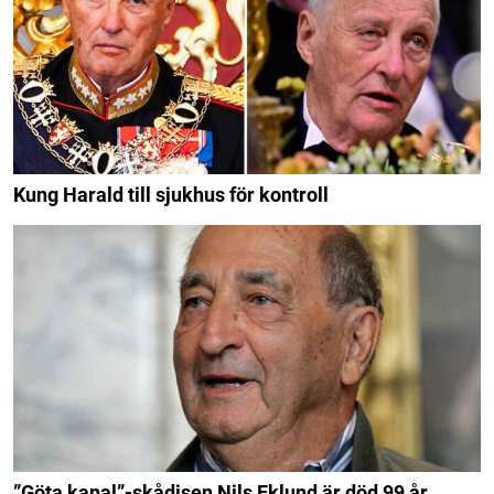
Kung Harald till sjukhus för kontroll
”Göta kanal”-skådisen Nils Eklund är död 99 år