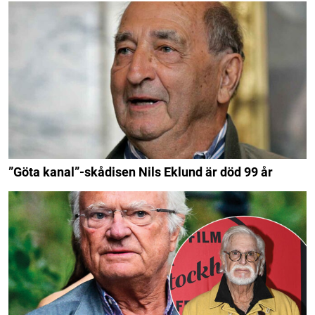
”Göta kanal”-skådisen Nils Eklund är död 99 år