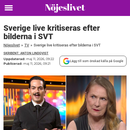
Toggle
menu
Sverige live kritiseras efter
bilderna i SVT
Nöjeslivet
»
TV
»
Sverige live kritiseras efter bilderna i SVT
SKRIBENT: ANTON LINDQVIST
Uppdaterad:
maj 11, 2026, 09:22
Lägg till som önskad källa på Google
Publicerad:
maj 11, 2026, 09:21