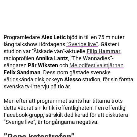
Programledare
Alex Letic
bjöd in till en 75 minuter
lång talkshow i lördagens
”Sverige live”
. Gäster i
studion var ”Älskade vän”-aktuelle
Filip Hammar
,
radioprofilen
Annika Lantz
, ”The Wannadies”-
sångaren
Pär Wiksten
och
Melodifestivalstjärnan
Felix Sandman
. Dessutom gästade svenske
världskända diskjockeyn
Alesso
studion, för sin första
svenska tv-intervju på tio år.
Men efter att programmet sänts har tittarna trots
detta vädrat sin kritik i offentligheten. I en offentlig
Facebook-grupp, särskilt dedikerad för att diskutera
”Sverige live”, är tongångarna negativa.
”Rena katastrofen”