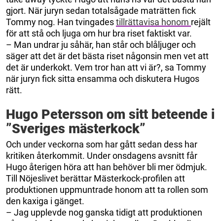
gjort. När juryn sedan totalsågade maträtten fick
Tommy nog. Han tvingades
tillrättavisa honom
rejält
för att stå och ljuga om hur bra riset faktiskt var.
– Man undrar ju såhär, han står och blåljuger och
säger att det är det bästa riset någonsin men vet att
det är underkokt. Vem tror han att vi är?, sa Tommy
när juryn fick sitta ensamma och diskutera Hugos
rätt.
Hugo Petersson om sitt beteende i
”Sveriges mästerkock”
Och under veckorna som har gått sedan dess har
kritiken återkommit. Under onsdagens avsnitt får
Hugo återigen höra att han behöver bli mer ödmjuk.
Till Nöjeslivet berättar Mästerkock-profilen att
produktionen uppmuntrade honom att ta rollen som
den kaxiga i gänget.
– Jag upplevde nog ganska tidigt att produktionen