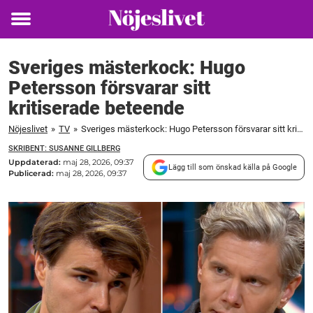
Toggle
menu
Sveriges mästerkock: Hugo
Petersson försvarar sitt
kritiserade beteende
Nöjeslivet
»
TV
»
Sveriges mästerkock: Hugo Petersson försvarar sitt kritiserade beteende
SKRIBENT: SUSANNE GILLBERG
Uppdaterad:
maj 28, 2026, 09:37
Lägg till som önskad källa på Google
Publicerad:
maj 28, 2026, 09:37