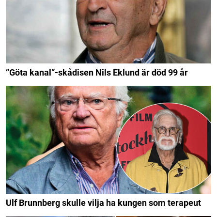
”Göta kanal”-skådisen Nils Eklund är död 99 år
Ulf Brunnberg skulle vilja ha kungen som terapeut