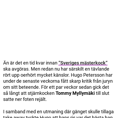
Än är det en tid kvar innan
”Sveriges mästerkock”
ska avgöras. Men redan nu har särskilt en tävlande
rört upp oerhört mycket känslor. Hugo Petersson har
under de senaste veckorna fått skarp kritik från juryn
om sitt beteende. För ett par veckor sedan gick det
så långt att stjärnkocken
Tommy Myllymäki
till slut
satte ner foten rejält.
I samband med en utmaning där gänget skulle tillaga
take away tyckte Hugo att hans ris var det bästa han