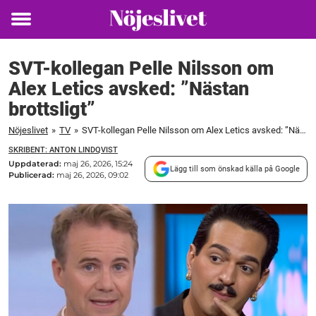
Toggle
menu
SVT-kollegan Pelle Nilsson om
Alex Letics avsked: ”Nästan
brottsligt”
Nöjeslivet
»
TV
»
SVT-kollegan Pelle Nilsson om Alex Letics avsked: ”Nästan brottsligt”
SKRIBENT: ANTON LINDQVIST
Uppdaterad:
maj 26, 2026, 15:24
Lägg till som önskad källa på Google
Publicerad:
maj 26, 2026, 09:02