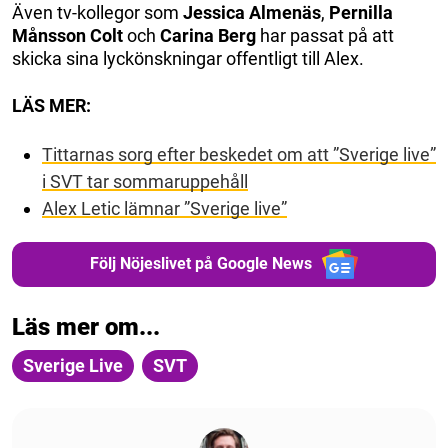
Även tv-kollegor som
Jessica Almenäs
,
Pernilla
Månsson Colt
och
Carina Berg
har passat på att
skicka sina lyckönskningar offentligt till Alex.
LÄS MER:
Tittarnas sorg efter beskedet om att ”Sverige live”
i SVT tar sommaruppehåll
Alex Letic lämnar ”Sverige live”
Följ Nöjeslivet på Google News
Läs mer om...
Sverige Live
SVT