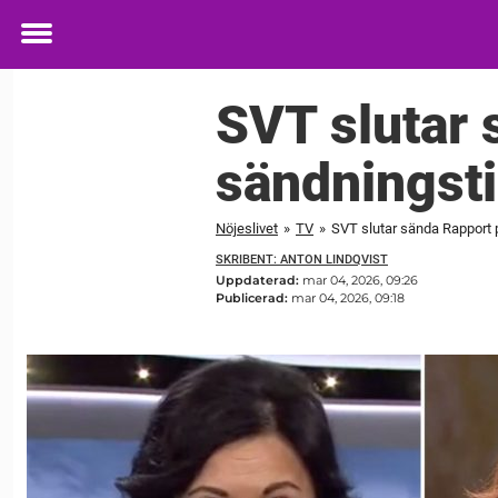
Toggle
menu
SVT slutar 
sändningst
Nöjeslivet
»
TV
»
SVT slutar sända Rapport 
SKRIBENT: ANTON LINDQVIST
Uppdaterad:
mar 04, 2026, 09:26
Publicerad:
mar 04, 2026, 09:18