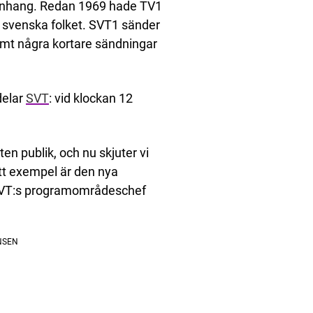
mmanhang. Redan 1969 hade TV1
l svenska folket. SVT1 sänder
amt några kortare sändningar
delar
SVT
: vid klockan 12
en publik, och nu skjuter vi
Ett exempel är den nya
 SVT:s programområdeschef