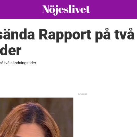
sända Rapport på två
ider
på två sändningstider