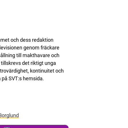
met och dess redaktion
elevisionen genom fräckare
hållning till makthavare och
illskrevs det riktigt unga
ovärdighet, kontinuitet och
n
på SVT:s hemsida.
Borglund