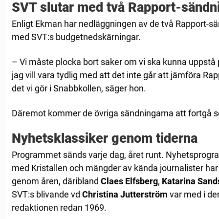
SVT slutar med två Rapport-sändn
Enligt Ekman har nedläggningen av de två Rapport-sä
med SVT:s budgetnedskärningar.
– Vi måste plocka bort saker om vi ska kunna uppstå 
jag vill vara tydlig med att det inte går att jämföra 
det vi gör i Snabbkollen, säger hon.
Däremot kommer de övriga sändningarna att fortgå s
Nyhetsklassiker genom tiderna
Programmet sänds varje dag, året runt. Nyhetsprogr
med Kristallen och mängder av kända journalister ha
genom åren, däribland
Claes Elfsberg
,
Katarina Sand
SVT:s blivande vd
Christina Jutterström
var med i den
redaktionen redan 1969.