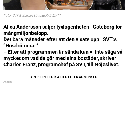
Foto: SVT & Staffan Löwstedt/SVD/TT
Alica Andersson säljer lyxlägenheten i Göteborg för
mångmiljonbelopp.
Det bara månader efter att den visats upp i SVT:s
”Husdrömmar”.
– Efter att programmen är sända kan vi inte säga så
mycket om vad de gör med sina bostäder, skriver
Charles Franz, programchef på SVT, till Nöjeslivet.