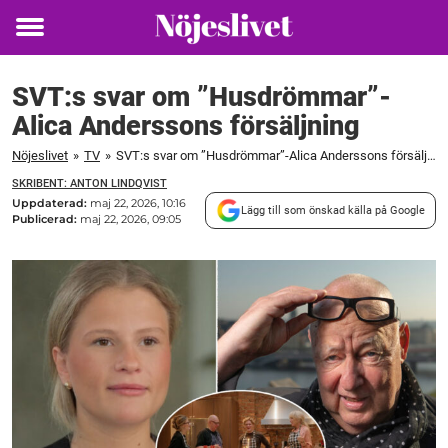
Toggle
menu
SVT:s svar om ”Husdrömmar”-
Alica Anderssons försäljning
Nöjeslivet
»
TV
»
SVT:s svar om ”Husdrömmar”-Alica Anderssons försäljning
SKRIBENT: ANTON LINDQVIST
Uppdaterad:
maj 22, 2026, 10:16
Lägg till som önskad källa på Google
Publicerad:
maj 22, 2026, 09:05