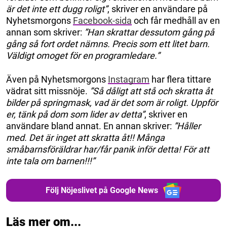
är det inte ett dugg roligt”
, skriver en användare på
Nyhetsmorgons
Facebook-sida
och får medhåll av en
annan som skriver:
”Han skrattar dessutom gång på
gång så fort ordet nämns. Precis som ett litet barn.
Väldigt omoget för en programledare.”
Även på Nyhetsmorgons
Instagram
har flera tittare
vädrat sitt missnöje.
”Så dåligt att stå och skratta åt
bilder på springmask, vad är det som är roligt. Uppför
er, tänk på dom som lider av detta”
, skriver en
användare bland annat. En annan skriver:
”Håller
med. Det är inget att skratta åt!! Många
småbarnsföräldrar har/får panik inför detta! För att
inte tala om barnen!!!”
Följ Nöjeslivet på Google News
Läs mer om...