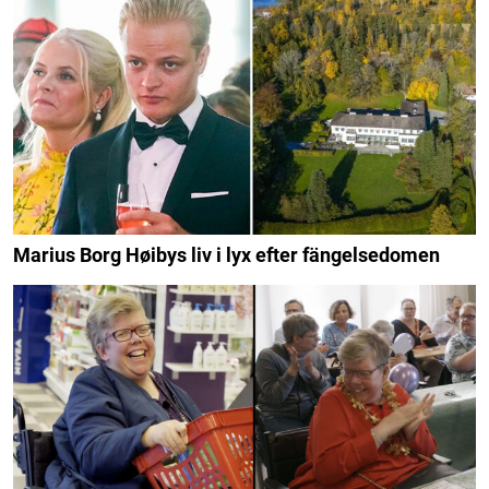
Marius Borg Høibys liv i lyx efter fängelsedomen