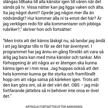
slängas tillbaka till alla känslor igen till våren när det
sänds på tv. Vissa nätter kan jag ligga vaken och älta.
Sa jag något dumt? Gjorde jag någon mer illa än
nödvändigt? Hur kommer alla ni ta emot det här? Är
jag verkligen redo för alla kommentarer och jobbiga
rubriker?,” skriver hon och fortsätter:
”Men trots att det känns läskigt nu, så landar jag ändå
i att jag längtar tills ni får se det här äventyret. I
programmet har jag ännu en gång försökt att vara så
ärlig jag bara kan med mina känslor och tankar. Min
förhoppning är att några av er återigen ska kunna
känna igen er i min resa. Jag hoppas också att det
hela kommer kunna ge lite styrka och framförallt
hopp om att våga satsa på kärleken igen. Trots att
den kan göra ont, så är det värt det. OBS – jag mår
fortfarande jättebra så ni behöver inte oroa er över
det.”