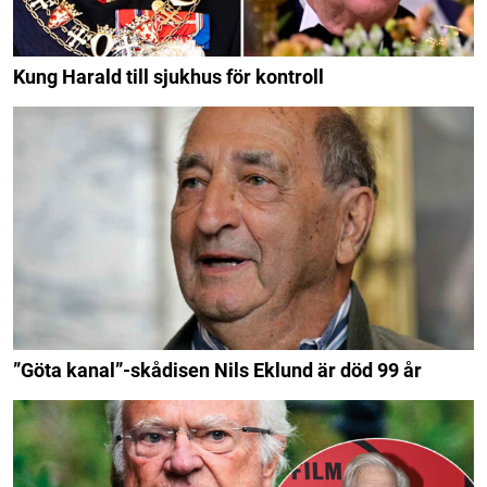
Kung Harald till sjukhus för kontroll
”Göta kanal”-skådisen Nils Eklund är död 99 år