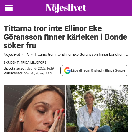
Toggle
menu
Tittarna tror inte Ellinor Eke
Göransson finner kärleken i Bonde
söker fru
Nöjeslivet
»
TV
»
Tittarna tror inte Ellinor Eke Göransson finner kärleken i Bonde söker fru
SKRIBENT: FRIDA LILJEFORS
Uppdaterad:
dec 16, 2025, 14:19
Lägg till som önskad källa på Google
Publicerad:
nov 28, 2024, 08:36