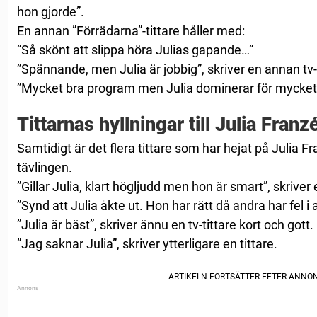
hon gjorde”.
En annan ”Förrädarna”-tittare håller med:
”Så skönt att slippa höra Julias gapande…”
”Spännande, men Julia är jobbig”, skriver en annan tv-t
”Mycket bra program men Julia dominerar för mycket”, s
Tittarnas hyllningar till Julia Franz
Samtidigt är det flera tittare som har hejat på Julia Fr
tävlingen.
”Gillar Julia, klart högljudd men hon är smart”, skriver
”Synd att Julia åkte ut. Hon har rätt då andra har fel i al
”Julia är bäst”, skriver ännu en tv-tittare kort och gott.
”Jag saknar Julia”, skriver ytterligare en tittare.