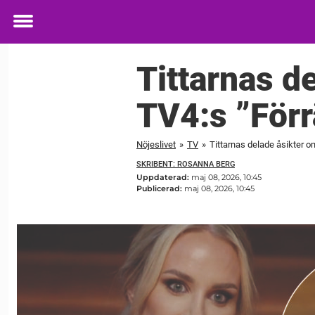
Toggle
menu
Tittarnas d
TV4:s ”För
Nöjeslivet
»
TV
»
Tittarnas delade åsikter o
SKRIBENT: ROSANNA BERG
Uppdaterad:
maj 08, 2026, 10:45
Publicerad:
maj 08, 2026, 10:45