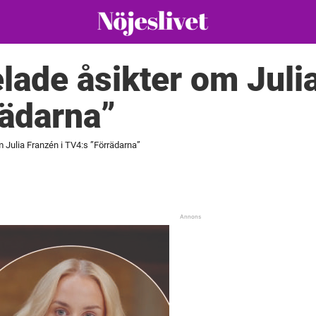
elade åsikter om Juli
rädarna”
m Julia Franzén i TV4:s ”Förrädarna”