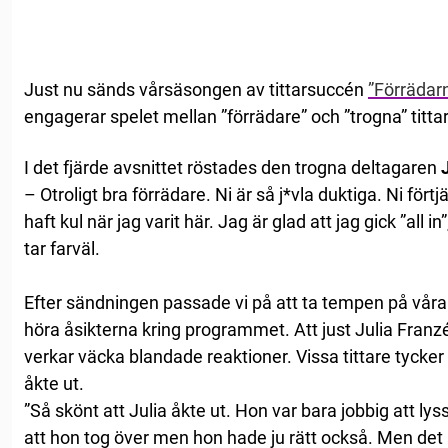
Just nu sänds vårsäsongen av tittarsuccén
”Förrädar
engagerar spelet mellan ”förrädare” och ”trogna” titt
I det fjärde avsnittet röstades den trogna deltagaren
– Otroligt bra förrädare. Ni är så j*vla duktiga. Ni fört
haft kul när jag varit här. Jag är glad att jag gick ”all i
tar farväl.
Efter sändningen passade vi på att ta tempen på våra
höra åsikterna kring programmet. Att just Julia Fran
verkar väcka blandade reaktioner. Vissa tittare tycker a
åkte ut.
”Så skönt att Julia åkte ut. Hon var bara jobbig att ly
att hon tog över men hon hade ju rätt också. Men det 