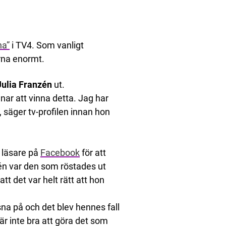
na”
i TV4. Som vanligt
arna enormt.
Julia Franzén
ut.
jänar att vinna detta. Jag har
n”, säger tv-profilen innan hon
 läsare på
Facebook
för att
zén var den som röstades ut
tt det var helt rätt att hon
ssna på och det blev hennes fall
är inte bra att göra det som