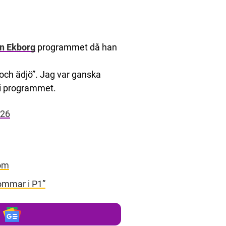
n Ekborg
programmet då han
 och ädjö”. Jag var ganska
t i programmet.
026
dom
Sommar i P1”