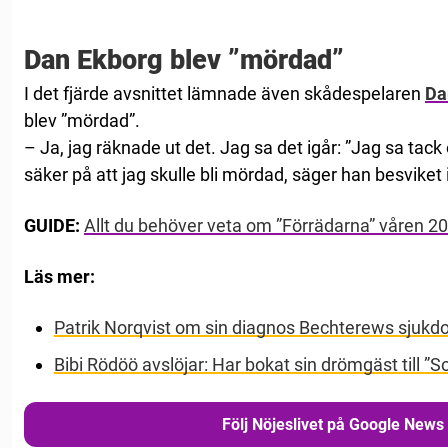
Dan Ekborg blev ”mördad”
I det fjärde avsnittet lämnade även skådespelaren
Da
blev ”mördad”.
– Ja, jag räknade ut det. Jag sa det igår: ”Jag sa tack
säker på att jag skulle bli mördad, säger han besvike
GUIDE:
Allt du behöver veta om ”Förrädarna” våren 2
Läs mer:
Patrik Norqvist om sin diagnos Bechterews sjuk
Bibi Rödöö avslöjar: Har bokat sin drömgäst till ”
Följ Nöjeslivet på Google News