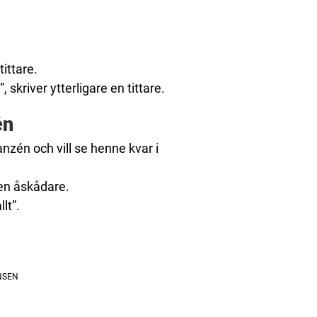
ittare.
kriver ytterligare en tittare.
én
anzén och vill se henne kvar i
 en åskådare.
lt”.