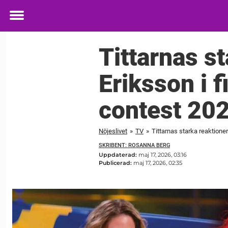
Toggle
menu
Tittarnas s
Eriksson i 
contest 20
Nöjeslivet
»
TV
»
Tittarnas starka reaktione
SKRIBENT: ROSANNA BERG
Uppdaterad:
maj 17, 2026, 03:16
Publicerad:
maj 17, 2026, 02:35