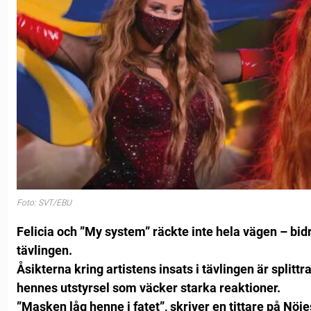
Foto: SVT/EBU
Felicia
och ”My system” räckte inte hela vägen – bidr
tävlingen.
Åsikterna kring artistens insats i tävlingen är splittr
hennes utstyrsel som väcker starka reaktioner.
”Masken låg henne i fatet”, skriver en tittare på Nöj