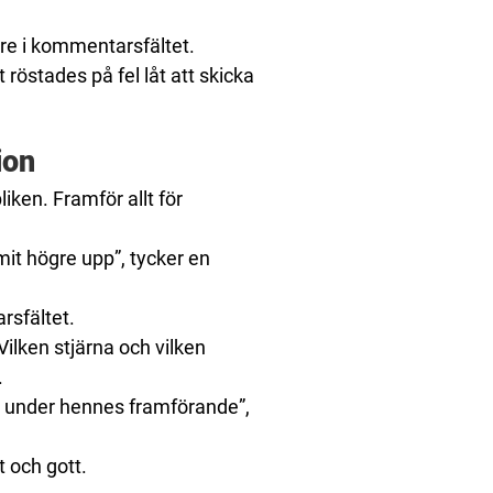
are i kommentarsfältet.
t röstades på fel låt att skicka
ion
iken. Framför allt för
it högre upp”, tycker en
rsfältet.
Vilken stjärna och vilken
.
tas under hennes framförande”,
t och gott.