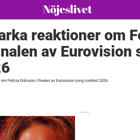
tarka reaktioner om F
finalen av Eurovision
26
r om Felicia Eriksson i finalen av Eurovision song contest 2026