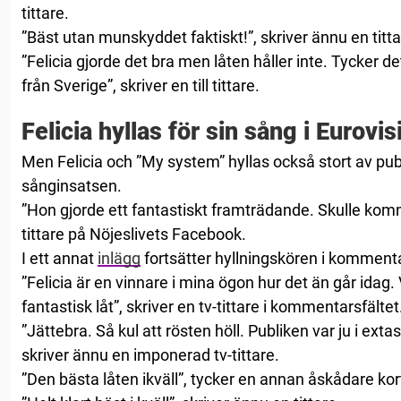
tittare.
”Bäst utan munskyddet faktiskt!”, skriver ännu en titt
”Felicia gjorde det bra men låten håller inte. Tycker de
från Sverige”, skriver en till tittare.
Felicia hyllas för sin sång i Eurovis
Men Felicia och ”My system” hyllas också stort av publ
sånginsatsen.
”Hon gjorde ett fantastiskt framträdande. Skulle komm
tittare på Nöjeslivets Facebook.
I ett annat
inlägg
fortsätter hyllningskören i kommenta
”Felicia är en vinnare i mina ögon hur det än går idag. 
fantastisk låt”, skriver en tv-tittare i kommentarsfältet
”Jättebra. Så kul att rösten höll. Publiken var ju i ex
skriver ännu en imponerad tv-tittare.
”Den bästa låten ikväll”, tycker en annan åskådare kor