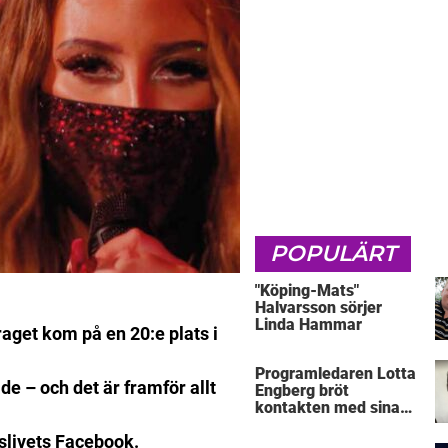
POPULÄRT
"Köping-Mats"
Halvarsson sörjer
Linda Hammar
aget kom på en 20:e plats i
Programledaren Lotta
ade – och det är framför allt
Engberg bröt
kontakten med sina
föräldrar
eslivets Facebook.