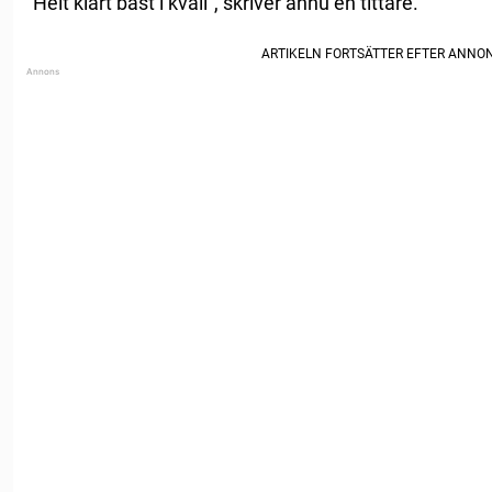
”Helt klart bäst i kväll”, skriver ännu en tittare.