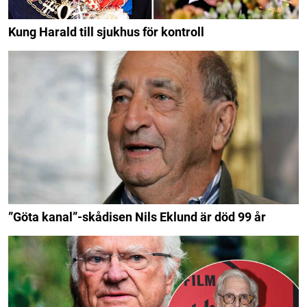
Kung Harald till sjukhus för kontroll
”Göta kanal”-skådisen Nils Eklund är död 99 år