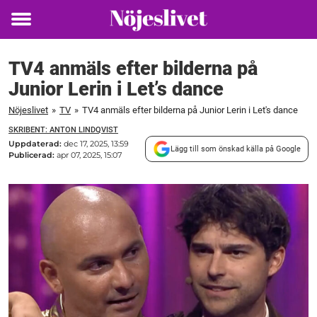
Toggle
menu
TV4 anmäls efter bilderna på
Junior Lerin i Let’s dance
Nöjeslivet
»
TV
»
TV4 anmäls efter bilderna på Junior Lerin i Let's dance
SKRIBENT: ANTON LINDQVIST
Uppdaterad:
dec 17, 2025, 13:59
Lägg till som önskad källa på Google
Publicerad:
apr 07, 2025, 15:07