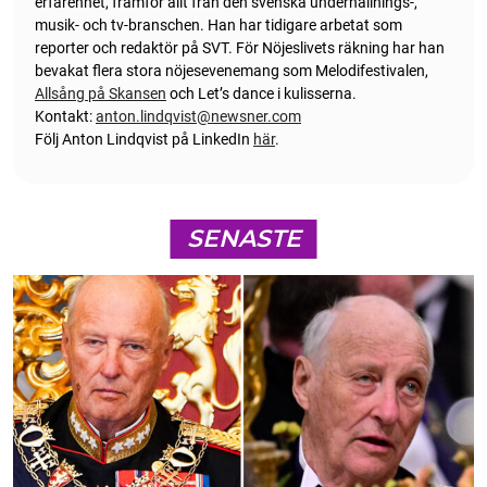
erfarenhet, framför allt från den svenska underhållnings-,
musik- och tv-branschen. Han har tidigare arbetat som
reporter och redaktör på SVT. För Nöjeslivets räkning har han
bevakat flera stora nöjesevenemang som Melodifestivalen,
Allsång på Skansen
och Let’s dance i kulisserna.
Kontakt:
anton.lindqvist@newsner.com
Följ Anton Lindqvist på LinkedIn
här
.
SENASTE