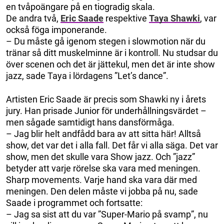
en tvåpoängare på en tiogradig skala.
De andra två,
Eric Saade
respektive
Taya Shawki
, var
också föga imponerande.
– Du måste gå igenom stegen i slowmotion när du
tränar så ditt muskelminne är i kontroll. Nu studsar du
över scenen och det är jättekul, men det är inte show
jazz, sade Taya i lördagens ”Let’s dance”.
Artisten Eric Saade är precis som Shawki ny i årets
jury. Han prisade Junior för underhållningsvärdet –
men sågade samtidigt hans dansförmåga.
– Jag blir helt andfådd bara av att sitta här! Alltså
show, det var det i alla fall. Det får vi alla säga. Det var
show, men det skulle vara Show jazz. Och ”jazz”
betyder att varje rörelse ska vara med meningen.
Sharp movements. Varje hand ska vara där med
meningen. Den delen måste vi jobba på nu, sade
Saade i programmet och fortsatte:
– Jag sa sist att du var ”Super-Mario på svamp”, nu