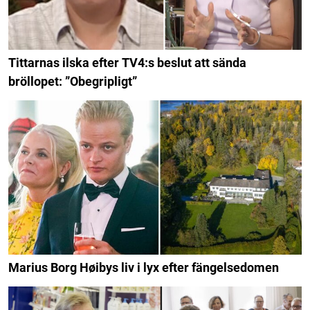
Tittarnas ilska efter TV4:s beslut att sända
bröllopet: ”Obegripligt”
Marius Borg Høibys liv i lyx efter fängelsedomen