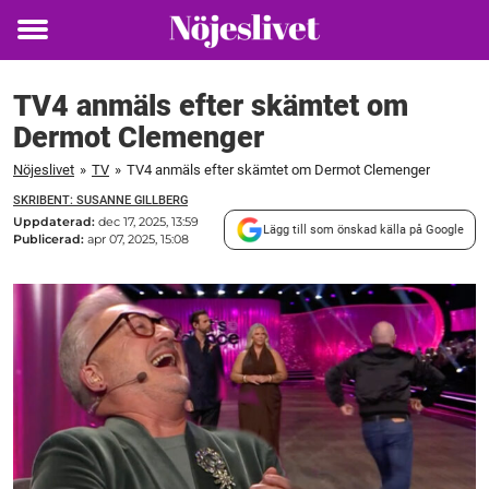
Toggle
menu
TV4 anmäls efter skämtet om
Dermot Clemenger
Nöjeslivet
»
TV
»
TV4 anmäls efter skämtet om Dermot Clemenger
SKRIBENT: SUSANNE GILLBERG
Uppdaterad:
dec 17, 2025, 13:59
Lägg till som önskad källa på Google
Publicerad:
apr 07, 2025, 15:08