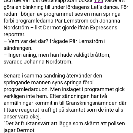
Och det var just detta klipp som också
TV4
valde att
göra en blinkning till under lördagens Let’s dance. För
redan i början av programmet ses en man springa
förbi programledarna Pär Lernström och Johanna
Nordström – likt Dermot gjorde ifrån Expressens
reportrar.
– Vem var det där? frågade Pär Lernström i
sändningen.
– Ingen aning, men han hade väldigt bråttom,
svarade Johanna Nordström.
Senare i samma sändning återvänder den
springande mannen syns springa förbi
programledarduon. Men inslaget i programmet gick
verkligen inte hem. Efter sändningen har två
anmälningar kommit in till Granskningsnämnden där
tittare reagerat kraftigt på skämtet som de inte alls
anser vara okej.
”Det är fruktansvärt att lägga som skämt att polisen
jagar Dermot