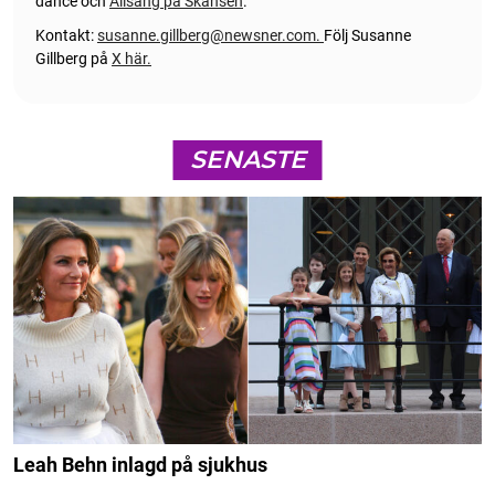
dance och
Allsång på Skansen
.
Kontakt:
susanne.gillberg@newsner.com
.
Följ Susanne
Gillberg på
X här.
SENASTE
Leah Behn inlagd på sjukhus