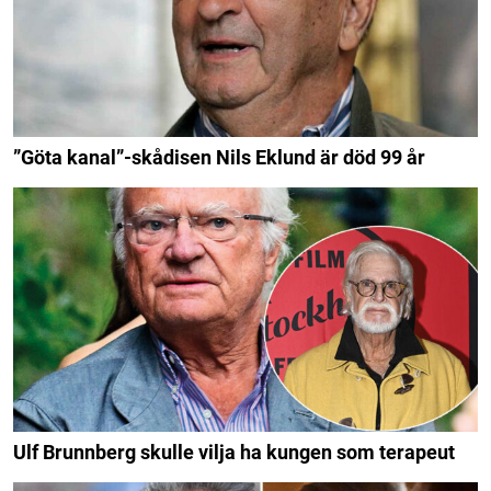
”Göta kanal”-skådisen Nils Eklund är död 99 år
Ulf Brunnberg skulle vilja ha kungen som terapeut