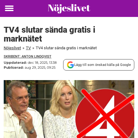
Toggle
menu
TV4 slutar sända gratis i
marknätet
Nöjeslivet
»
TV
»
TV4 slutar sända gratis i marknätet
SKRIBENT: ANTON LINDQVIST
Uppdaterad:
dec 18, 2025, 13:38
Lägg till som önskad källa på Google
Publicerad:
aug 29, 2025, 09:25