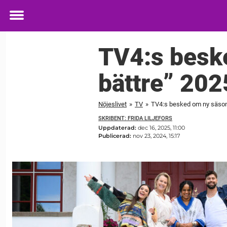
Toggle
menu
TV4:s besk
bättre” 202
Nöjeslivet
»
TV
»
TV4:s besked om ny säson
SKRIBENT: FRIDA LILJEFORS
Uppdaterad:
dec 16, 2025, 11:00
Publicerad:
nov 23, 2024, 15:17