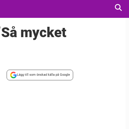
”Så mycket
Lägg till som önskad källa på Google