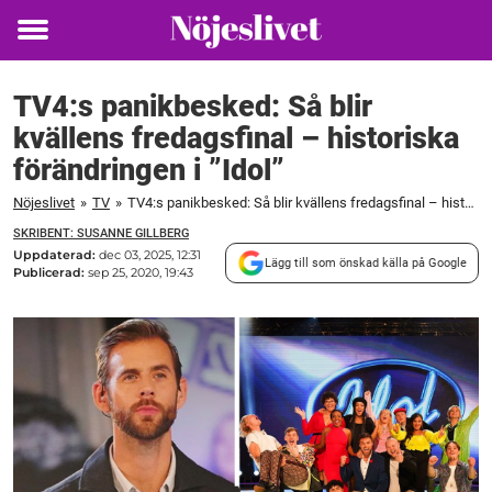
Toggle
menu
TV4:s panikbesked: Så blir
kvällens fredagsfinal – historiska
förändringen i ”Idol”
Nöjeslivet
»
TV
»
TV4:s panikbesked: Så blir kvällens fredagsfinal – historiska förändringen i "Idol"
SKRIBENT: SUSANNE GILLBERG
Uppdaterad:
dec 03, 2025, 12:31
Lägg till som önskad källa på Google
Publicerad:
sep 25, 2020, 19:43