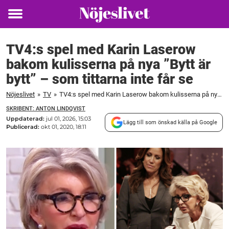
Toggle
menu
TV4:s spel med Karin Laserow
bakom kulisserna på nya ”Bytt är
bytt” – som tittarna inte får se
Nöjeslivet
»
TV
»
TV4:s spel med Karin Laserow bakom kulisserna på nya ”Bytt är bytt” – som tittarna inte får se
SKRIBENT: ANTON LINDQVIST
Uppdaterad:
jul 01, 2026, 15:03
Lägg till som önskad källa på Google
Publicerad:
okt 01, 2020, 18:11