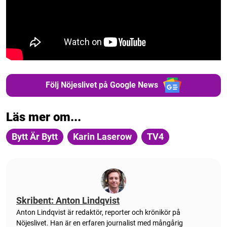
Följ Nöjeslivet på Google News
Läs mer om...
Bytt Är Bytt
Karin Laserow
TV4
Skribent: Anton Lindqvist
Anton
Lindqvist
är redaktör, reporter och krönikör på
Nöjeslivet. Han är en erfaren journalist med mångårig