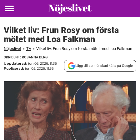
Toggle
menu
Vilket liv: Frun Rosy om första
mötet med Loa Falkman
Nöjeslivet
»
TV
»
Vilket liv: Frun Rosy om första mötet med Loa Falkman
SKRIBENT: ROSANNA BERG
Uppdaterad:
jun 05, 2026, 11:36
Lägg till som önskad källa på Google
Publicerad:
jun 05, 2026, 11:36