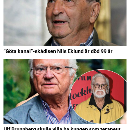
”Göta kanal”-skådisen Nils Eklund är död 99 år
Ulf Brunnberg skulle vilja ha kungen som terapeut