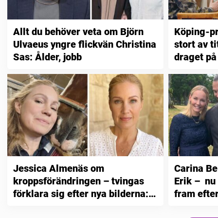
Allt du behöver veta om Björn
Köping-pr
Ulvaeus yngre flickvän Christina
stort av t
Sas: Ålder, jobb
draget på 
”Värd det
Jessica Almenäs om
Carina B
kroppsförändringen – tvingas
Erik – n
förklara sig efter nya bilderna:
fram efter
”En deformation”
som…”