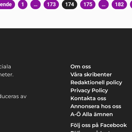
Sidnumrering
ående
Sida
1
…
Sida
173
Sida
174
Sida
175
…
Sida
182
för
inlägg
ciala
Om oss
eter.
Våra skribenter
Redaktionell policy
Privacy Policy
duceras av
Kontakta oss
Annonsera hos oss
A-Ö Alla ämnen
Följ oss på Facebook