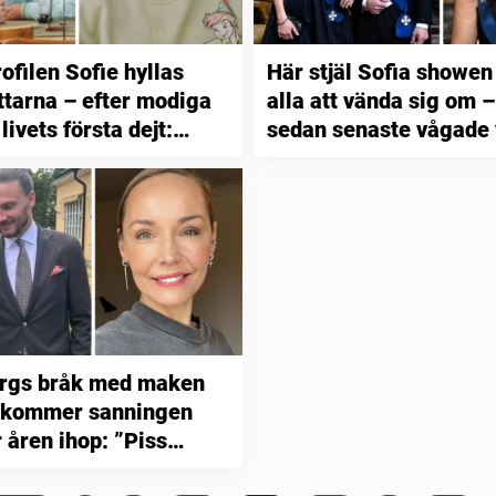
ofilen Sofie hyllas
Här stjäl Sofia showen
ittarna – efter modiga
alla att vända sig om –
livets första dejt:
sedan senaste vågade 
 bästa”
ergs bråk med maken
u kommer sanningen
 åren ihop: ”Piss