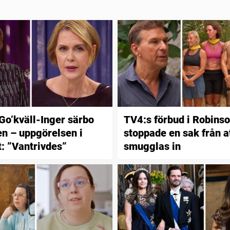
 Go’kväll-Inger särbo
TV4:s förbud i Robinso
n – uppgörelsen i
stoppade en sak från a
t: ”Vantrivdes”
smugglas in