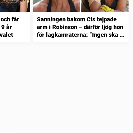
 och får
Sanningen bakom Cis tejpade
 9 år
arm i Robinson – därför ljög hon
valet
för lagkamraterna: ”Ingen ska få
veta”