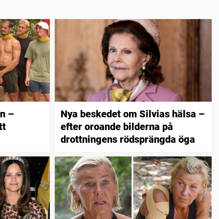
n –
Nya beskedet om Silvias hälsa –
tt
efter oroande bilderna på
drottningens rödsprängda öga