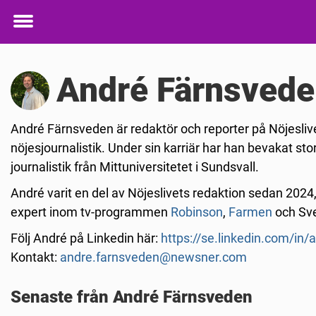
Toggle
menu
André Färnsved
André Färnsveden är redaktör och reporter på Nöjesliv
nöjesjournalistik. Under sin karriär har han bevakat st
journalistik från Mittuniversitetet i Sundsvall.
André varit en del av Nöjeslivets redaktion sedan 2024,
expert inom tv-programmen
Robinson
,
Farmen
och Sve
Följ André på Linkedin här:
https://se.linkedin.com/in
Kontakt:
andre.farnsveden@newsner.com
Senaste från André Färnsveden