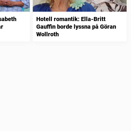
sabeth
Hotell romantik: Ella-Britt
ar
Gauffin borde lyssna på Göran
Wollroth