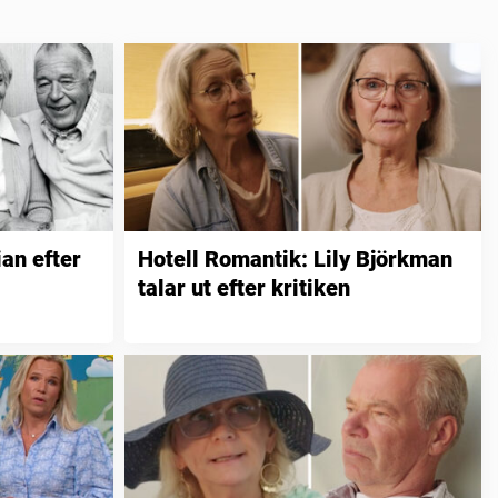
ian efter
Hotell Romantik: Lily Björkman
talar ut efter kritiken