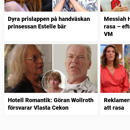
Dyra prislappen på handväskan
Messiah H
prinsessan Estelle bär
rasa – ef
VM
Hotell Romantik: Göran Wollroth
Reklamern
försvarar Vlasta Cekon
att rasa