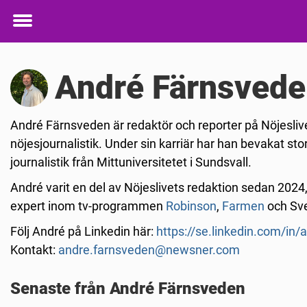
Toggle
menu
André Färnsved
André Färnsveden är redaktör och reporter på Nöjesliv
nöjesjournalistik. Under sin karriär har han bevakat st
journalistik från Mittuniversitetet i Sundsvall.
André varit en del av Nöjeslivets redaktion sedan 2024,
expert inom tv-programmen
Robinson
,
Farmen
och Sve
Följ André på Linkedin här:
https://se.linkedin.com/in
Kontakt:
andre.farnsveden@newsner.com
Senaste från André Färnsveden