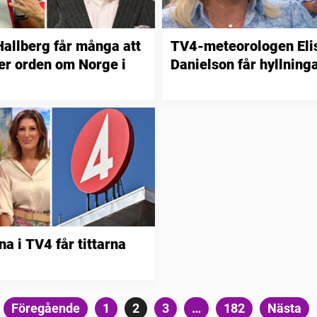
allberg får många att
TV4-meteorologen Eli
ter orden om Norge i
Danielson får hyllning
a i TV4 får tittarna
Sidnumrering
Föregående
Sida
1
Sida
2
Sida
3
…
Sida
182
Nästa