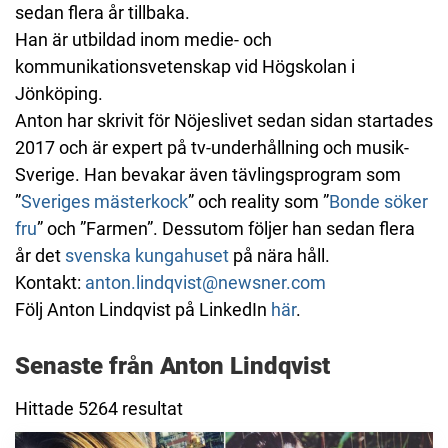
sedan flera år tillbaka.
Han är utbildad inom medie- och
kommunikationsvetenskap vid Högskolan i
Jönköping.
Anton har skrivit för Nöjeslivet sedan sidan startades
2017 och är expert på tv-underhållning och musik-
Sverige. Han bevakar även tävlingsprogram som
”
Sveriges mästerkock
” och reality som ”
Bonde söker
fru
” och ”Farmen”. Dessutom följer han sedan flera
år det
svenska kungahuset
på nära håll.
Kontakt:
anton.lindqvist@newsner.com
Följ Anton Lindqvist på LinkedIn
här
.
Senaste från Anton Lindqvist
Hittade 5264 resultat