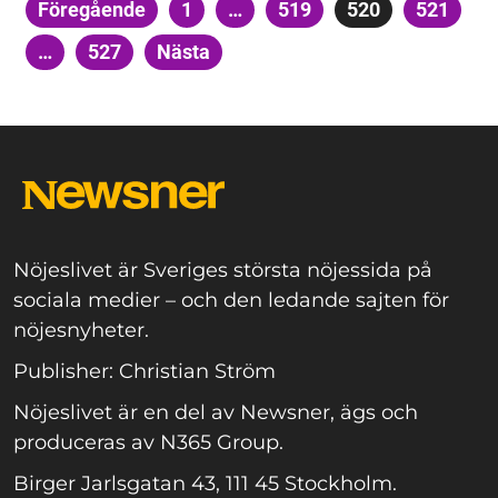
Sidnumrering
Föregående
Sida
1
…
Sida
519
Sida
520
Sida
521
för
…
Sida
527
Nästa
inlägg
Nöjeslivet är Sveriges största nöjessida på
sociala medier – och den ledande sajten för
nöjesnyheter.
Publisher: Christian Ström
Nöjeslivet är en del av Newsner, ägs och
produceras av N365 Group.
Birger Jarlsgatan 43, 111 45 Stockholm.