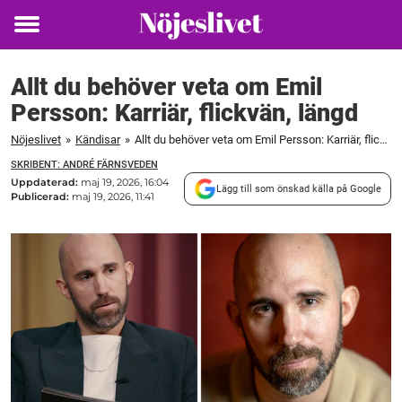
Toggle
menu
Allt du behöver veta om Emil
Persson: Karriär, flickvän, längd
Nöjeslivet
»
Kändisar
»
Allt du behöver veta om Emil Persson: Karriär, flickvän, längd
SKRIBENT: ANDRÉ FÄRNSVEDEN
Uppdaterad:
maj 19, 2026, 16:04
Lägg till som önskad källa på Google
Publicerad:
maj 19, 2026, 11:41