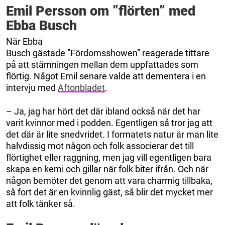
Emil Persson om ”flörten” med
Ebba Busch
När Ebba
Busch gästade ”Fördomsshowen” reagerade tittare
på att stämningen mellan dem uppfattades som
flörtig. Något Emil senare valde att dementera i en
intervju med
Aftonbladet
.
– Ja, jag har hört det där ibland också när det har
varit kvinnor med i podden. Egentligen så tror jag att
det där är lite snedvridet. I formatets natur är man lite
halvdissig mot någon och folk associerar det till
flörtighet eller raggning, men jag vill egentligen bara
skapa en kemi och gillar när folk biter ifrån. Och när
någon bemöter det genom att vara charmig tillbaka,
så fort det är en kvinnlig gäst, så blir det mycket mer
att folk tänker så.