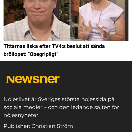
Tittarnas ilska efter TV4:s beslut att sända
bröllopet: ”Obegripligt”
Nöjeslivet är Sveriges största nöjessida på
sociala medier – och den ledande sajten för
nöjesnyheter.
Publisher: Christian Ström