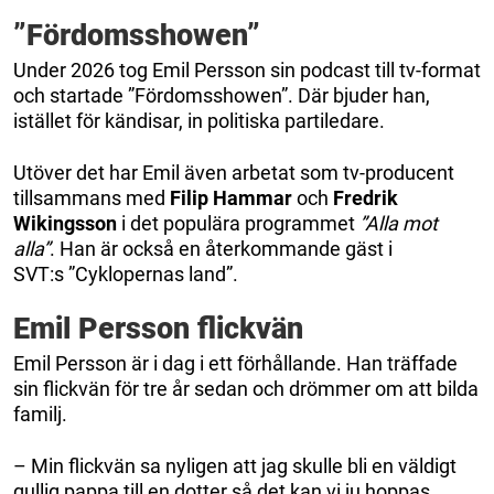
”Fördomsshowen”
Under 2026 tog Emil Persson sin podcast till tv-format
och startade ”Fördomsshowen”. Där bjuder han,
istället för kändisar, in politiska partiledare.
Utöver det har Emil även arbetat som tv-producent
tillsammans med
Filip Hammar
och
Fredrik
Wikingsson
i det populära programmet
”Alla mot
alla”
. Han är också en återkommande gäst i
SVT:s ”Cyklopernas land”.
Emil Persson flickvän
Emil Persson är i dag i ett förhållande. Han träffade
sin flickvän för tre år sedan och drömmer om att bilda
familj.
– Min flickvän sa nyligen att jag skulle bli en väldigt
gullig pappa till en dotter så det kan vi ju hoppas,